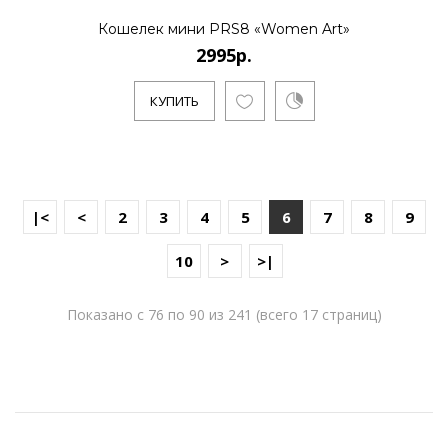
Кошелек мини PRS8 «Women Art»
2995р.
КУПИТЬ
|<
<
2
3
4
5
6
7
8
9
10
>
>|
Показано с 76 по 90 из 241 (всего 17 страниц)