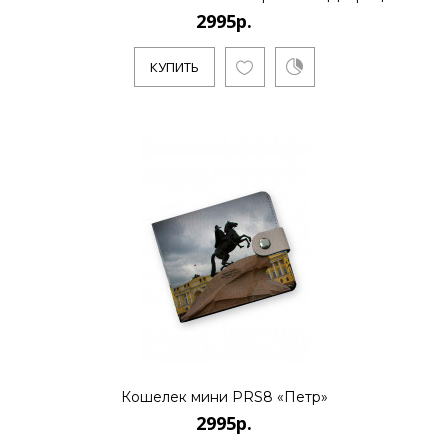
2995р.
2995р.
КУПИТЬ
..
КУПИТЬ
2995р.
..
КУПИТЬ
Кошелек мини PRS8 «Петр»
2995р.