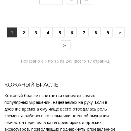
1
2
3
4
5
6
7
8
9
>
>|
Показано с 1 по 15 из 249 (всего 17 страниц)
КОЖАНЫЙ БРАСЛЕТ
Кожаный браслет считается одним из самых
популярных украшений, надеваемых на руку. Если в
древние времена ему чаще всего отводилась роль
элемента рабочего костюма или военной амуниции,
сейчас он перешел в категорию ярких и броских
аксессуаров, позволяющих подчеркнуть определенное