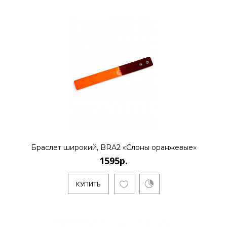
КУПИТЬ
1795р.
..
КУПИТЬ
Браслет широкий, BRA2 «Слоны оранжевые»
1595р.
КУПИТЬ
1595р.
..