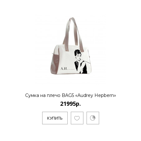
КУПИТЬ
21995р.
..
КУПИТЬ
Сумка на плечо BAG5 «Audrey Hepbern»
21995р.
КУПИТЬ
21995р.