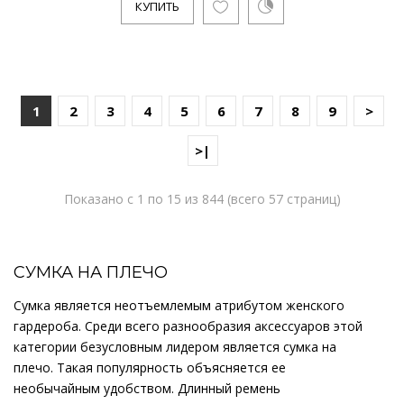
КУПИТЬ
1
2
3
4
5
6
7
8
9
>
>|
Показано с 1 по 15 из 844 (всего 57 страниц)
СУМКА НА ПЛЕЧО
Сумка является неотъемлемым атрибутом женского
гардероба. Среди всего разнообразия аксессуаров этой
категории безусловным лидером является сумка на
плечо. Такая популярность объясняется ее
необычайным удобством. Длинный ремень