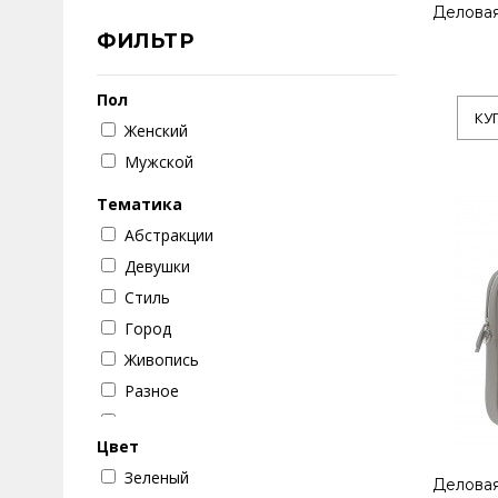
Деловая
ФИЛЬТР
Пол
КУ
Женский
Мужской
Тематика
Абстракции
Девушки
Стиль
Город
Живопись
Разное
Настроение
Цвет
Цветок
Зеленый
Текстуры
Деловая