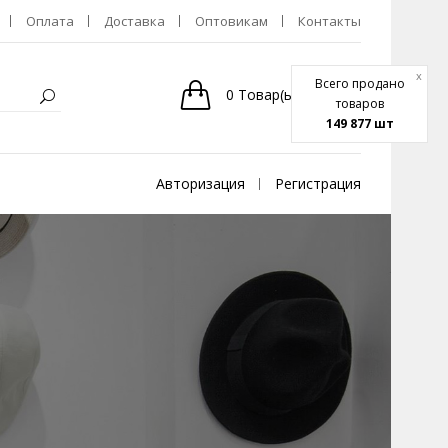
Оплата
Доставка
Оптовикам
Контакты
x
Всего продано
0
Товар(ы)
-
0р.
товаров
149 877 шт
Авторизация
Регистрация