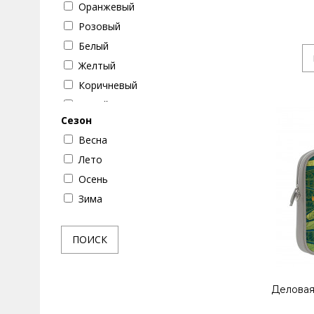
Оранжевый
Бабочки
Розовый
Животные
Белый
Музыка
Желтый
Путешествие
Коричневый
Серый
Сезон
Черно-белый
Весна
Красный
Лето
Голубой
Осень
Синий
Зима
Фиолетовый
Бордовый
ПОИСК
Бежевый
Черный
Деловая