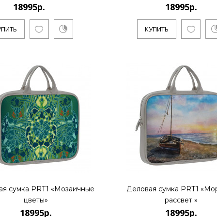
Санкт-Петербургский художник
18995р.
18995р.
направлении поп-арт и полит-а
УПИТЬ
КУПИТЬ
КУПИТЬ
18995р.
..
КУПИТЬ
ая сумка PRT1 «Мозаичные
Деловая сумка PRT1 «Мо
цветы»
рассвет »
18995р.
18995р.