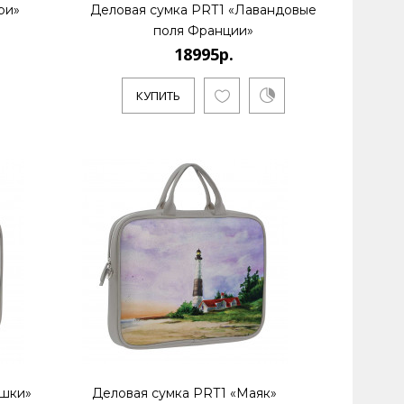
ри»
Деловая сумка PRT1 «Лавандовые
поля Франции»
18995р.
КУПИТЬ
ешки»
Деловая сумка PRT1 «Маяк»