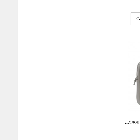
К
Делов