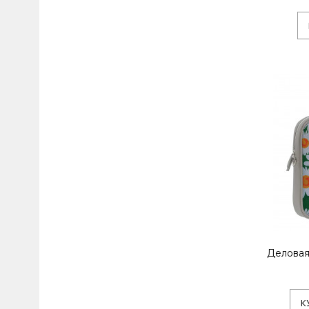
Деловая
К