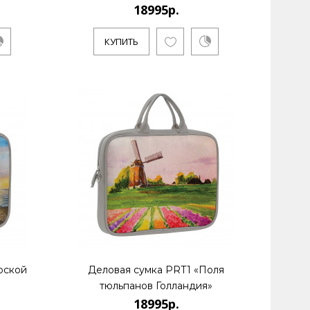
 и бизнесмен Алексей Сергиенко работает в
18995р.
р..
КУПИТЬ
рской
Деловая сумка PRT1 «Поля
тюльпанов Голландия»
18995р.