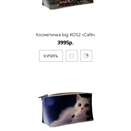
..
Косметичка big KOS2 «Café»
КУПИТЬ
3995р.
КУПИТЬ
3995р.
..
КУПИТЬ
3995р.