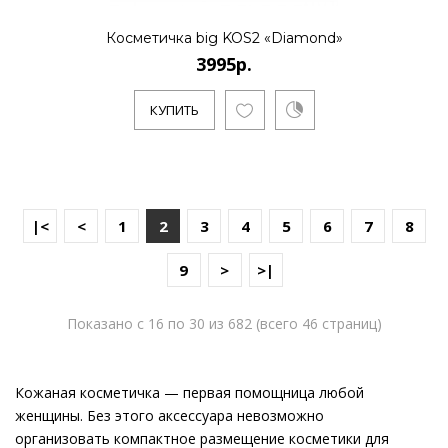
Косметичка big KOS2 «Diamond»
3995р.
КУПИТЬ
|<
<
1
2
3
4
5
6
7
8
9
>
>|
Показано с 16 по 30 из 682 (всего 46 страниц)
Кожаная косметичка — первая помощница любой
женщины. Без этого аксессуара невозможно
организовать компактное размещение косметики для