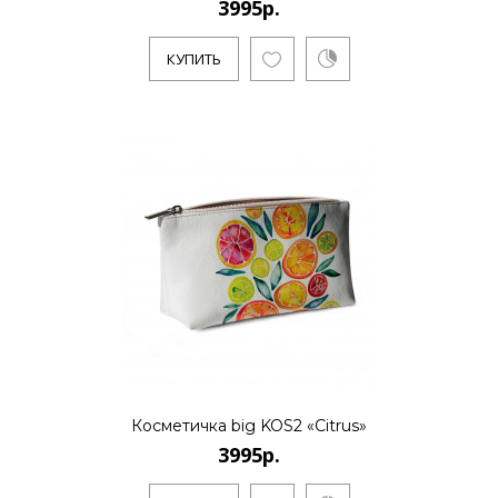
3995р.
3995р.
КУПИТЬ
..
КУПИТЬ
3995р.
..
КУПИТЬ
Косметичка big KOS2 «Citrus»
3995р.