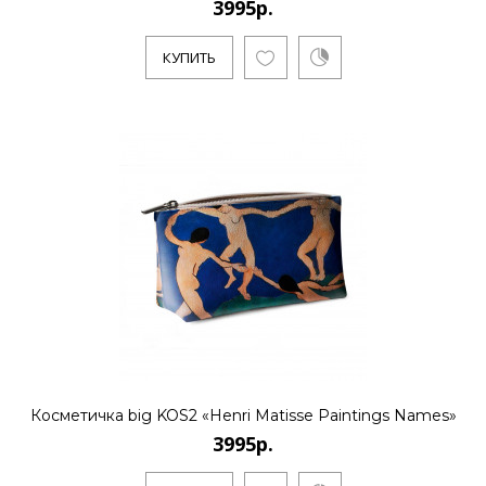
3995р.
3995р.
КУПИТЬ
..
КУПИТЬ
3995р.
..
КУПИТЬ
Косметичка big KOS2 «Henri Matisse Paintings Names»
3995р.