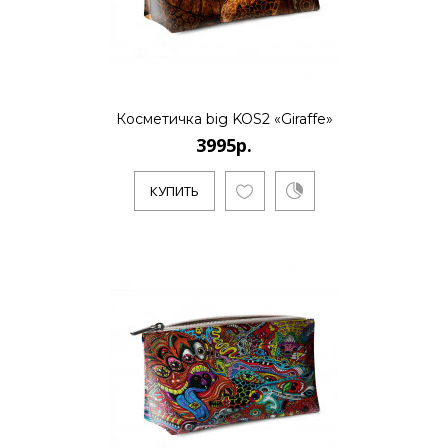
..
Косметичка big KOS2 «Giraffe»
КУПИТЬ
3995р.
КУПИТЬ
3995р.
..
КУПИТЬ
3995р.