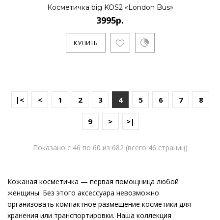
Косметичка big KOS2 «London Bus»
3995р.
КУПИТЬ
|<
<
1
2
3
4
5
6
7
8
9
>
>|
Показано с 46 по 60 из 682 (всего 46 страниц)
Кожаная косметичка — первая помощница любой
женщины. Без этого аксессуара невозможно
организовать компактное размещение косметики для
хранения или транспортировки. Наша коллекция