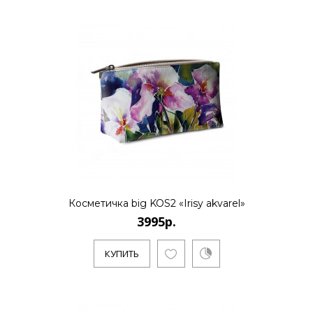
3995р.
..
КУПИТЬ
Косметичка big KOS2 «Irisy akvarel»
3995р.
КУПИТЬ