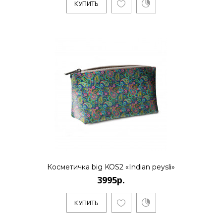
КУПИТЬ
3995р.
..
КУПИТЬ
3995р.
..
Косметичка big KOS2 «Indian peysli»
3995р.
КУПИТЬ
КУПИТЬ