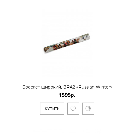
КУПИТЬ
1795р.
..
КУПИТЬ
Браслет широкий, BRA2 «Russian Winter»
1595р.
КУПИТЬ
1595р.
..