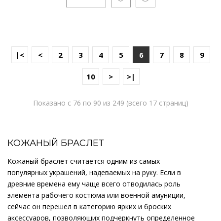
|<
<
2
3
4
5
6
7
8
9
10
>
>|
Показано с 76 по 90 из 249 (всего 17 страниц)
КОЖАНЫЙ БРАСЛЕТ
Кожаный браслет считается одним из самых
популярных украшений, надеваемых на руку. Если в
древние времена ему чаще всего отводилась роль
элемента рабочего костюма или военной амуниции,
сейчас он перешел в категорию ярких и броских
аксессуаров, позволяющих подчеркнуть определенное