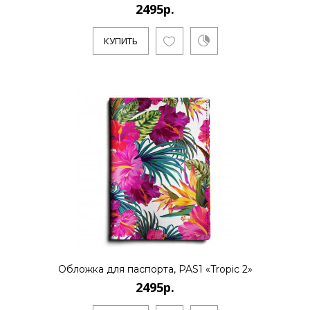
2495р.
2495р.
КУПИТЬ
..
КУПИТЬ
2495р.
..
Обложка для паспорта, PAS1 «Tropic 2»
КУПИТЬ
2495р.