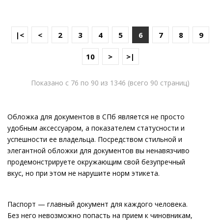
|<
<
2
3
4
5
6
7
8
9
10
>
>|
Показано с 76 по 90 из 1346 (всего 90 страниц)
Обложка для документов в СПб является не просто
удобным аксессуаром, а показателем статусности и
успешности ее владельца. Посредством стильной и
элегантной обложки для документов вы ненавязчиво
продемонстрируете окружающим свой безупречный
вкус, но при этом не нарушите норм этикета.
Паспорт — главный документ для каждого человека.
Без него невозможно попасть на прием к чиновникам,