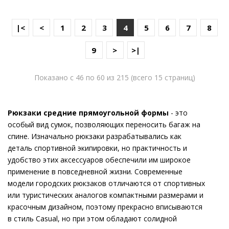
|<
<
1
2
3
4
5
6
7
8
9
>
>|
Показано с 46 по 60 из 215 (всего 15 страниц)
Рюкзаки средние прямоугольной формы
- это
особый вид сумок, позволяющих переносить багаж на
спине. Изначально рюкзаки разрабатывались как
деталь спортивной экипировки, но практичность и
удобство этих аксессуаров обеспечили им широкое
применение в повседневной жизни. Современные
модели городских рюкзаков отличаются от спортивных
или туристических аналогов компактными размерами и
красочным дизайном, поэтому прекрасно вписываются
в стиль Casual, но при этом обладают солидной