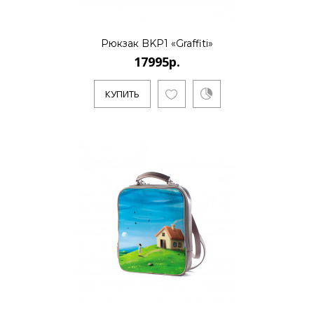
17995р.
Рюкзак BKP1 «Graffiti»
17995р.
..
КУПИТЬ
КУПИТЬ
17995р.
..
КУПИТЬ