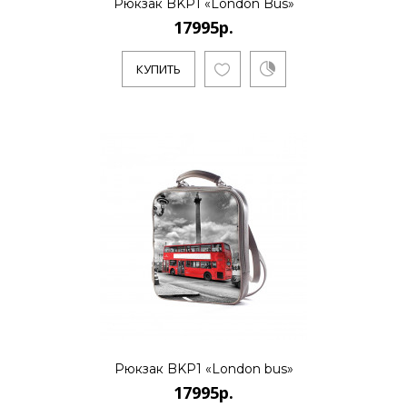
Рюкзак BKP1 «London Bus»
17995р.
КУПИТЬ
Рюкзак BKP1 «London bus»
17995р.