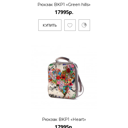
Рюкзак BKP1 «Green hills»
17995р.
17995р.
КУПИТЬ
..
КУПИТЬ
17995р.
..
Рюкзак BKP1 «Heart»
КУПИТЬ
17995р.