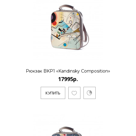
КУПИТЬ
17995р.
..
КУПИТЬ
Рюкзак BKP1 «Kandinsky Composition»
17995р.
КУПИТЬ
17995р.
..