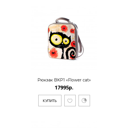
17995р.
..
КУПИТЬ
Рюкзак BKP1 «Flower cat»
17995р.
17995р.
КУПИТЬ
..