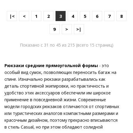
|<
<
1
2
3
4
5
6
7
8
9
>
>|
Показано с 31 по 45 из 215 (всего 15 страниц)
Рюкзаки средние прямоугольной формы
- это
особый вид сумок, позволяющих переносить багаж на
спине. Изначально рюкзаки разрабатывались как
деталь спортивной экипировки, но практичность и
удобство этих аксессуаров обеспечили им широкое
применение в повседневной жизни. Современные
модели городских рюкзаков отличаются от спортивных
или туристических аналогов компактными размерами и
красочным дизайном, поэтому прекрасно вписываются
в стиль Casual, но при этом обладают солидной