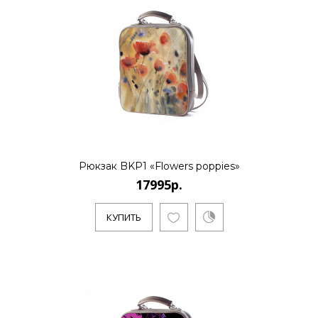
КУПИТЬ
17995р.
..
КУПИТЬ
Рюкзак BKP1 «Flowers poppies»
17995р.
КУПИТЬ
17995р.
..