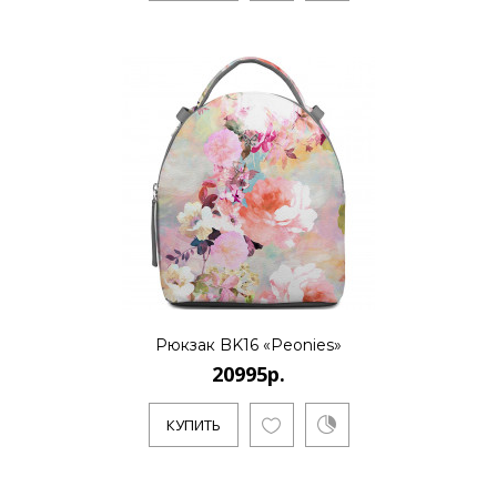
20995р.
..
КУПИТЬ
Рюкзак BK16 «Peonies»
20995р.
КУПИТЬ