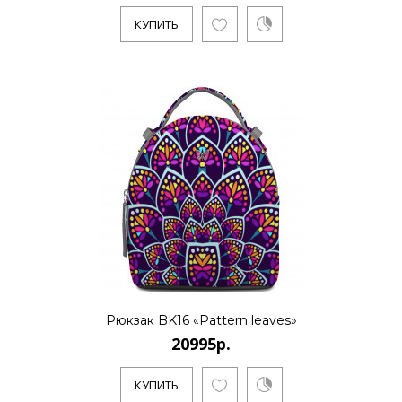
КУПИТЬ
20995р.
..
КУПИТЬ
20995р.
..
Рюкзак BK16 «Pattern leaves»
20995р.
КУПИТЬ
КУПИТЬ