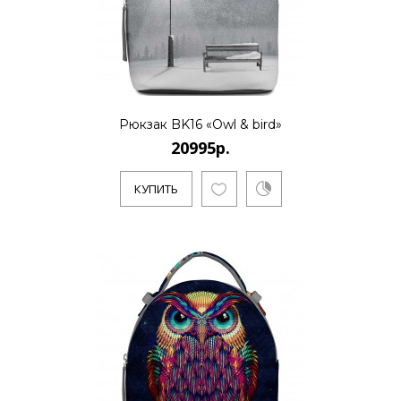
20995р.
..
Рюкзак BK16 «Owl & bird»
КУПИТЬ
20995р.
КУПИТЬ
20995р.
..
КУПИТЬ