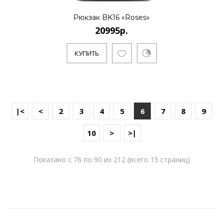
Рюкзак BK16 «Roses»
20995р.
КУПИТЬ
|<
<
2
3
4
5
6
7
8
9
10
>
>|
Показано с 76 по 90 из 212 (всего 15 страниц)