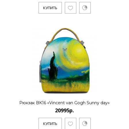
КУПИТЬ
20995р.
..
КУПИТЬ
20995р.
..
Рюкзак BK16 «Vincent van Gogh Sunny day»
20995р.
КУПИТЬ
КУПИТЬ