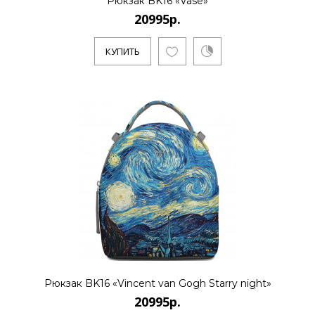
Рюкзак BK16 «Vase»
20995р.
20995р.
КУПИТЬ
..
КУПИТЬ
20995р.
..
КУПИТЬ
Рюкзак BK16 «Vincent van Gogh Starry night»
20995р.