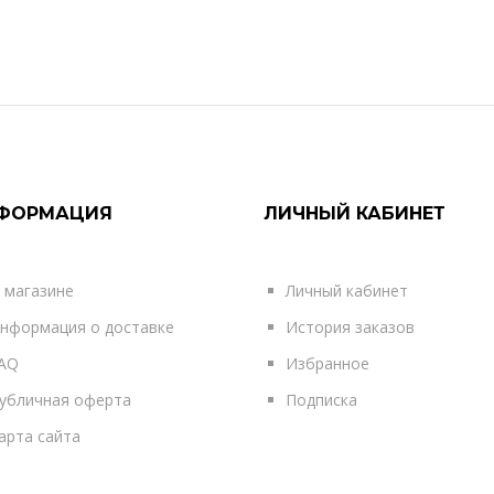
1595р.
Санкт-Петербургский художник
направлении поп-арт и полит-а
ФОРМАЦИЯ
ЛИЧНЫЙ КАБИНЕТ
КУПИТЬ
 магазине
Личный кабинет
нформация о доставке
История заказов
1595р.
AQ
Избранное
убличная оферта
Подписка
Санкт-Петербургский художник
арта сайта
направлении поп-арт и полит-а