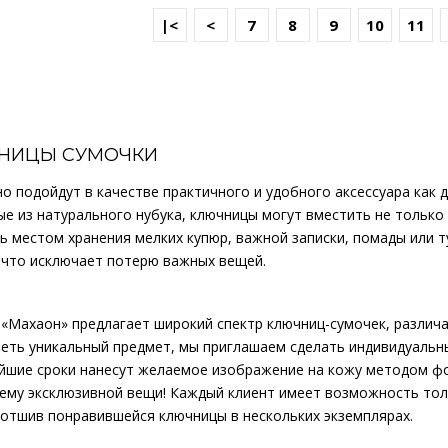
|<
<
7
8
9
10
11
Художник Дмитрий Кустанович,
основателем нового стиля..
КУПИТЬ
НИЦЫ СУМОЧКИ
о подойдут в качестве практичного и удобного аксессуара как 
е из натурального нубука, ключницы могут вместить не только
1595р.
ь местом хранения мелких купюр, важной записки, помады или т
 что исключает потерю важных вещей.
Evgeniya Naumova - молодой ро
«Махаон» предлагает широкий спектр ключниц-сумочек, различа
Основноенаправление - созд..
еть уникальный предмет, мы приглашаем сделать индивидуальн
айшие сроки нанесут желаемое изображение на кожу методом фо
ему эксклюзивной вещи! Каждый клиент имеет возможность толь
КУПИТЬ
 отшив понравившейся ключницы в нескольких экземплярах.