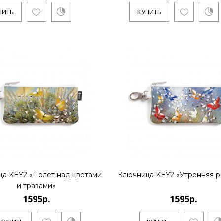
ПИТЬ
КУПИТЬ
Художник Дмитрий Кустанович,
основателем нового стиля..
КУПИТЬ
1595р.
Художник Дмитрий Кустанович,
основателем нового стиля..
а KEY2 «Полет над цветами
Ключница KEY2 «Утренняя р
и травами»
1595р.
1595р.
КУПИТЬ