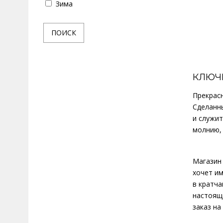
Зима
Серый
Черный
ПОИСК
Желтый
Черно-белый
Бордовый
Голубой
КЛЮЧ
Прекрасн
Сделанны
и служит
молнию,
Магазин 
хочет им
в кратч
настоящ
заказ на