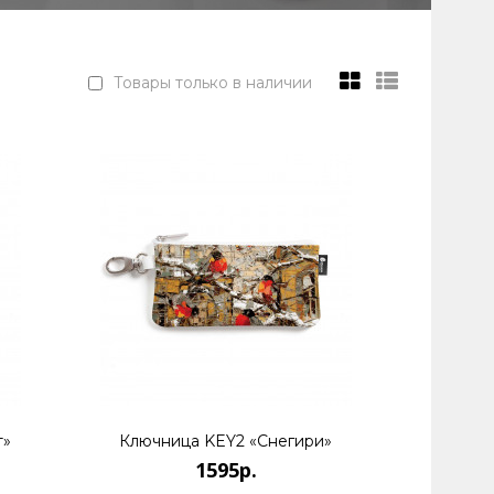
Товары только в наличии
 живет и работает в Санкт-Петербурге. Является
т»
Ключница KEY2 «Снегири»
1595р.