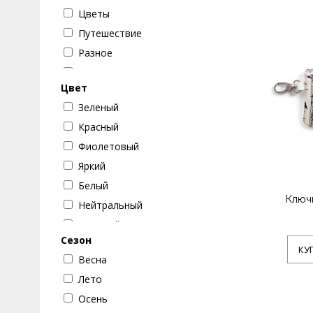
Цветы
Путешествие
Разное
Животные
Цвет
Город
Зеленый
Машины
Красный
Абстракции
Фиолетовый
Девушки
Яркий
Бабочки
Белый
Текстуры
Ключ
Нейтральный
Музыка
Розовый
Цветок
Сезон
Синий
Кошки
КУ
Весна
Бежевый
Собаки
Лето
Коричневый
Осень
Оранжевый