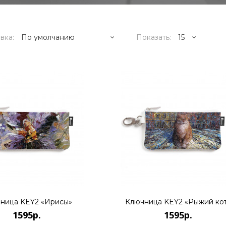
вка:
Показать:
1595р.
Художник Дмитрий Кустанович,
основателем нового стиля..
КУПИТЬ
ница KEY2 «Ирисы»
Ключница KEY2 «Рыжий ко
1595р.
1595р.
1595р.