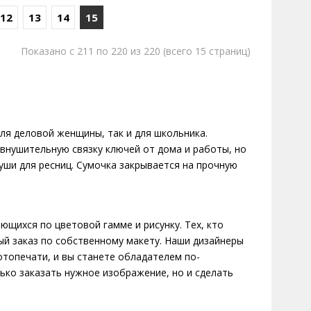
12
13
14
15
 живет и работает в Санкт-Петербурге. Является
Показано с 211 по 220 из 220 (всего 15 страниц)
для деловой женщины, так и для школьника.
 внушительную связку ключей от дома и работы, но
уши для ресниц. Сумочка закрывается на прочную
ссийский бренд дизайна тканей и аксессуаров.
ющихся по цветовой гамме и рисунку. Тех, кто
ый заказ по собственному макету. Наши дизайнеры
топечати, и вы станете обладателем по-
ко заказать нужное изображение, но и сделать