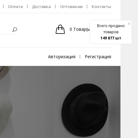
Оплата
Доставка
Оптовикам
Контакты
x
Всего продано
0
Товар(ы)
-
0р.
товаров
149 877 шт
Авторизация
Регистрация