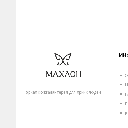
ИН
О
И
Яркая кожгалантерея для ярких людей
F
П
К