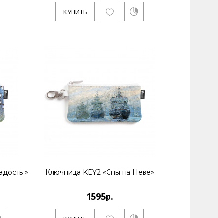
КУПИТЬ
 живет и работает в Санкт-Петербурге. Является
 живет и работает в Санкт-Петербурге. Является
адость »
Ключница KEY2 «Сны на Неве»
1595р.