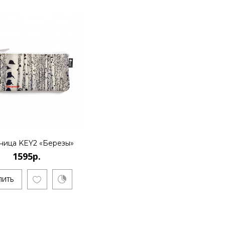
КУПИТЬ
1595р.
Художник Дмитрий Кустанович,
основателем нового стиля..
ница KEY2 «Березы»
1595р.
КУПИТЬ
ПИТЬ
1595р.