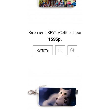
..
Ключница KEY2 «Coffee shop»
КУПИТЬ
1595р.
КУПИТЬ
1595р.
..
КУПИТЬ