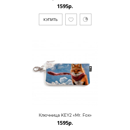
1595р.
1595р.
КУПИТЬ
..
КУПИТЬ
1595р.
..
КУПИТЬ
Ключница KEY2 «Mr. Fox»
1595р.