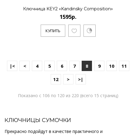
Ключница KEY2 «Kandinsky Composition»
1595р.
КУПИТЬ
|<
<
4
5
6
7
8
9
10
11
12
>
>|
Показано с 106 по 120 из 220 (всего 15 страниц)
КЛЮЧНИЦЫ СУМОЧКИ
Прекрасно подойдут в качестве практичного и