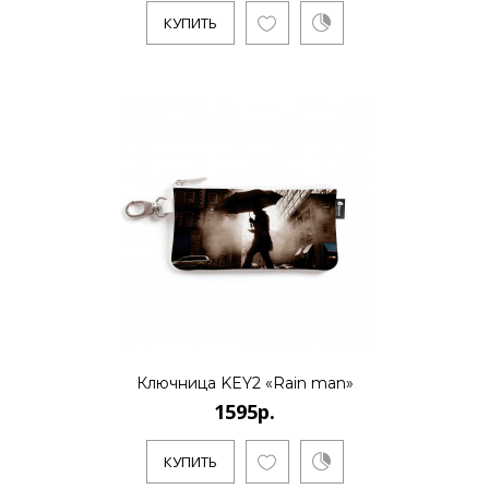
КУПИТЬ
1595р.
..
КУПИТЬ
1595р.
..
Ключница KEY2 «Rain man»
1595р.
КУПИТЬ
КУПИТЬ