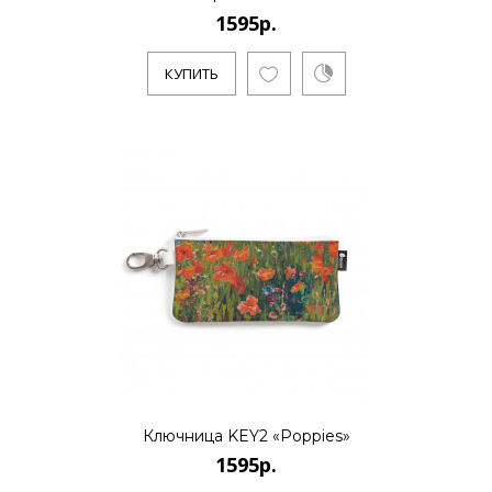
1595р.
1595р.
КУПИТЬ
..
КУПИТЬ
1595р.
..
КУПИТЬ
Ключница KEY2 «Poppies»
1595р.