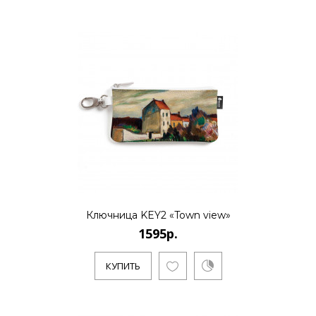
1595р.
..
КУПИТЬ
Ключница KEY2 «Town view»
1595р.
КУПИТЬ