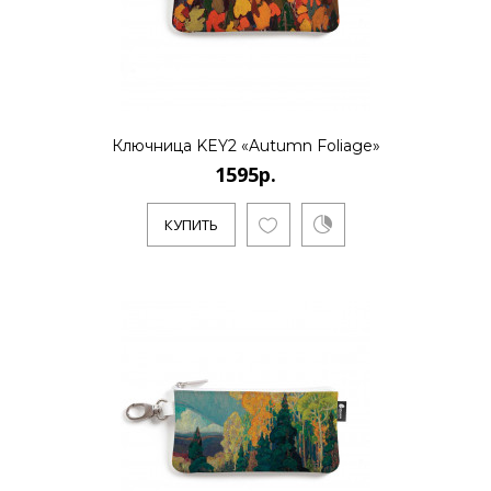
..
Ключница KEY2 «Autumn Foliage»
КУПИТЬ
1595р.
КУПИТЬ
1595р.
..
КУПИТЬ