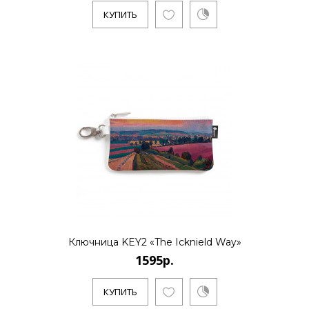
КУПИТЬ
1595р.
..
КУПИТЬ
1595р.
..
Ключница KEY2 «The Icknield Way»
1595р.
КУПИТЬ
КУПИТЬ