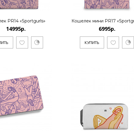
..
ек PR14 «Sportgurls»
Кошелек мини PR17 «Sportgu
14995р.
6995р.
КУПИТЬ
ПИТЬ
КУПИТЬ
14995р.
..
КУПИТЬ