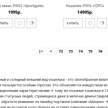
 мини, PRS2 «Sportgurls»
Кошелек PR14 «1JPG»
6995р.
1995р.
14995р.
УПИТЬ
КУПИТЬ
..
КУПИТЬ
|<
<
72
73
74
75
76
2995р.
ый и солидный внешний вид кошелька - это своеобразная визи
и пользуются особым спросом. Это объясняется изяществом их
тационными характеристиками. К тому же кожаные кошельки в С
..
ом статусных людей, стремящихся даже в мелочах демонстриров
, обратите внимание на линейку портмоне компании «Махаон». 
ция аксессуаров этого бренда не оставят равнодушными цените