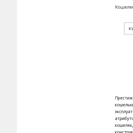
Кошелек
К
Престижн
кошельк
эксплуа
атрибут
кошелек
конструк