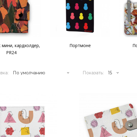
 мини, кардхолдер,
Портмоне
П
PR24
вка:
Показать:
6995р.
..