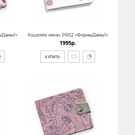
ыДамы1»
Кошелек мини, PRS2 «ФормыДамы1»
1995р.
КУПИТЬ