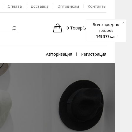
Оплата
Доставка
Оптовикам
Контакты
x
Всего продано
0
Товар(ы)
-
0р.
товаров
149 877 шт
Авторизация
Регистрация