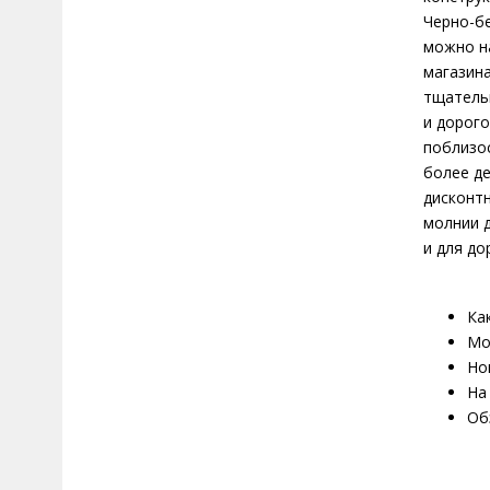
Черно-бе
можно н
магазина
тщатель
и дорого
поблизос
более де
дисконтн
молнии д
и для до
Ка
Мо
Но
На
Об