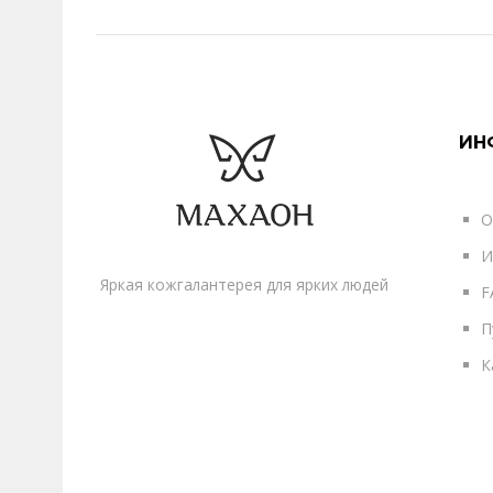
ИН
О
И
Яркая кожгалантерея для ярких людей
F
П
К