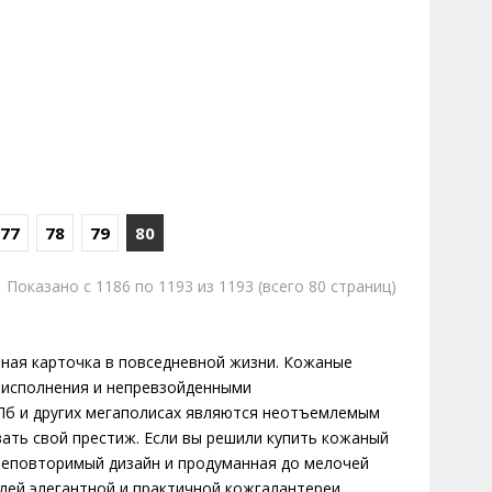
77
78
79
80
Показано с 1186 по 1193 из 1193 (всего 80 страниц)
тная карточка в повседневной жизни. Кожаные
 исполнения и непревзойденными
Пб и других мегаполисах являются неотъемлемым
ать свой престиж. Если вы решили купить кожаный
Неповторимый дизайн и продуманная до мелочей
лей элегантной и практичной кожгалантереи.