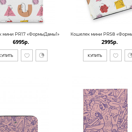
КУПИТЬ
к мини PR17 «ФормыДамы1»
Кошелек мини PRS8 «Форм
2995р.
6995р.
2995р.
КУПИТЬ
КУПИТЬ
..
КУПИТЬ
1995р.