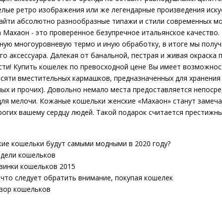
КУПИТЬ
лые ретро изображения или же легендарные произведения искусс
айти абсолютно разнообразные типажи и стили современных мо
 Махаон - это проверенное безупречное итальянское качество
ную многоуровневую термо и иную обработку, в итоге мы полу
го аксессуара. Далекая от банальной, пестрая и живая окраска
1995р.
ти! Купить кошелек по превосходной цене Вы имеет возможнос
сяти вместительных кармашков, предназначенных для хранения 
ых и прочих). Довольно немало места предоставляется непосре
..
ля мелочи. Кожаные кошельки женские «Махаон» станут замеча
рогих вашему сердцу людей. Такой подарок считается престижны
КУПИТЬ
кие кошельки будут самыми модными в 2020 году?
дели кошельков
винки кошельков 2015
 что следует обратить внимание, покупая кошелек
зор кошельков
14995р.