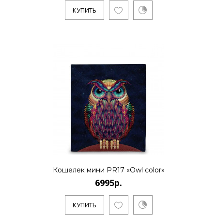
КУПИТЬ
6995р.
..
КУПИТЬ
6995р.
..
Кошелек мини PR17 «Owl color»
6995р.
КУПИТЬ
КУПИТЬ