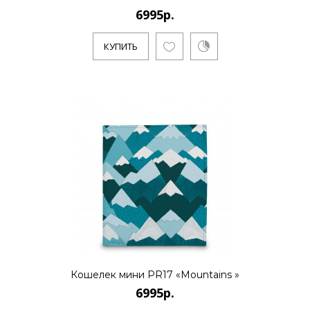
6995р.
6995р.
КУПИТЬ
..
КУПИТЬ
6995р.
..
КУПИТЬ
Кошелек мини PR17 «Mountains »
6995р.