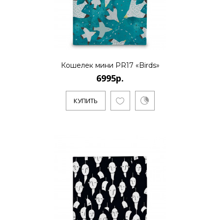
..
Кошелек мини PR17 «Birds»
КУПИТЬ
6995р.
КУПИТЬ
6995р.
..
КУПИТЬ