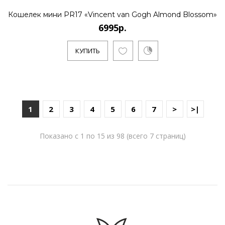
Кошелек мини PR17 «Vincent van Gogh Almond Blossom»
6995р.
КУПИТЬ
1
2
3
4
5
6
7
>
>|
Показано с 1 по 15 из 98 (всего 7 страниц)