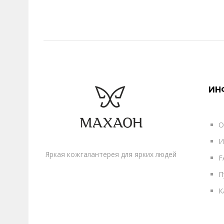
ИН
О
И
Яркая кожгалантерея для ярких людей
F
П
К