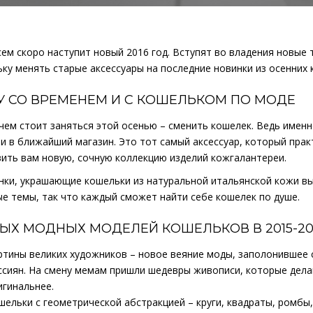
ем скоро наступит новый 2016 год. Вступят во владения новые 
ку менять старые аксессуары на последние новинки из осенних 
У СО ВРЕМЕНЕМ И С КОШЕЛЬКОМ ПО МОДЕ
чем стоит заняться этой осенью – сменить кошелек. Ведь имен
и в ближайший магазин. Это тот самый аксессуар, который прак
ить вам новую, сочную коллекцию изделий кожгалантереи.
нки, украшающие кошельки из натуральной итальянской кожи вы
е темы, так что каждый сможет найти себе кошелек по душе.
МЫХ МОДНЫХ МОДЕЛЕЙ КОШЕЛЬКОВ В 2015-20
ртины великих художников – новое веяние моды, заполонившее 
ссиян. На смену мемам пришли шедевры живописи, которые дела
игинальнее.
шельки с геометрической абстракцией – круги, квадраты, ромбы