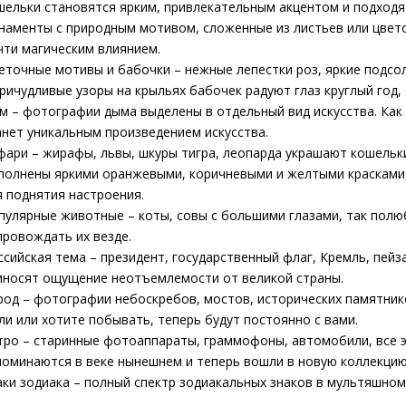
шельки становятся ярким, привлекательным акцентом и подходят
наменты с природным мотивом, сложенные из листьев или цвет
чти магическим влиянием.
еточные мотивы и бабочки – нежные лепестки роз, яркие подсо
причудливые узоры на крыльях бабочек радуют глаз круглый год,
м – фотографии дыма выделены в отдельный вид искусства. Как
анет уникальным произведением искусства.
фари – жирафы, львы, шкуры тигра, леопарда украшают кошельки
полнены яркими оранжевыми, коричневыми и желтыми красками,
я поднятия настроения.
пулярные животные – коты, совы с большими глазами, так пол
провождать их везде.
ссийская тема – президент, государственный флаг, Кремль, пейз
иносят ощущение неотъемлемости от великой страны.
род – фотографии небоскребов, мостов, исторических памятнико
ли или хотите побывать, теперь будут постоянно с вами.
тро – старинные фотоаппараты, граммофоны, автомобили, все 
поминаются в веке нынешнем и теперь вошли в новую коллекцию
аки зодиака – полный спектр зодиакальных знаков в мультяшном