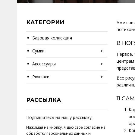
КАТЕГОРИИ
Уже совс
потихонь
Базовая коллекция
В НОГ
Сумки
+
Первое, 
центрам 
Аксессуары
+
представ
Рюкзаки
+
Все рису
различны
11 СА
РАССЫЛКА
Ка
ро
Подпишитесь на нашу рассылку:
ор
Нажимая на кнопку, я даю свое
согласие на
Ко
обработку персональных данных
и