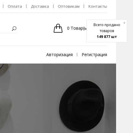
Оплата
Доставка
Оптовикам
Контакты
x
Всего продано
0
Товар(ы)
-
0р.
товаров
149 877 шт
Авторизация
Регистрация