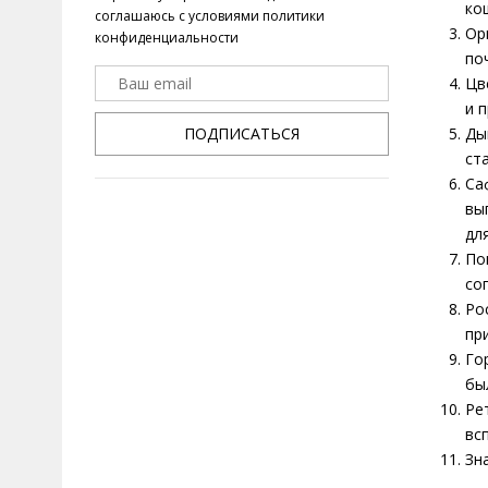
ко
соглашаюсь с условиями
политики
Ор
конфиденциальности
по
Цв
и 
ПОДПИСАТЬСЯ
Ды
ст
Са
вы
дл
По
со
Ро
пр
Го
бы
Ре
вс
Зн