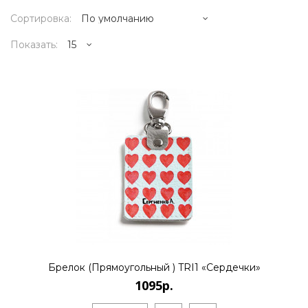
Сортировка:
Показать:
1095р.
Санкт-Петербургский художник и
бизнесмен Алексей Сергиенко работает
в направлении поп-арт и полит-ар..
КУПИТЬ
Брелок (Прямоугольный ) TRI1 «Сердечки»
1095р.
895р.