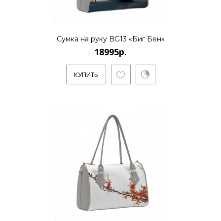
18995р.
Сумка на руку BG13 «Биг Бен»
Санкт-Петербургский художник и
18995р.
бизнесмен Алексей Сергиенко работает
в направлении поп-арт и полит-ар..
КУПИТЬ
КУПИТЬ
18995р.
..
КУПИТЬ