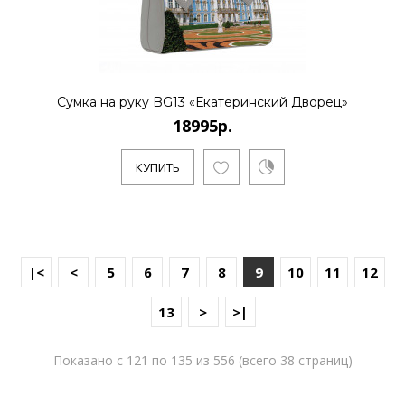
Сумка на руку BG13 «Екатеринский Дворец»
18995р.
КУПИТЬ
|<
<
5
6
7
8
9
10
11
12
13
>
>|
Показано с 121 по 135 из 556 (всего 38 страниц)