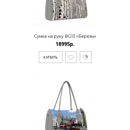
бренд дизайна тканей и аксессуаров.
Основноенаправление - созд..
КУПИТЬ
Сумка на руку BG13 «Березы»
18995р.
18995р.
КУПИТЬ
Evgeniya Naumova - молодой российский
бренд дизайна тканей и аксессуаров.
Основноенаправление - созд..
КУПИТЬ