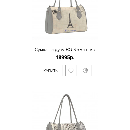
КУПИТЬ
18995р.
Сумка на руку BG13 «Башня»
18995р.
..
КУПИТЬ
КУПИТЬ
18995р.
Evgeniya Naumova - молодой российский