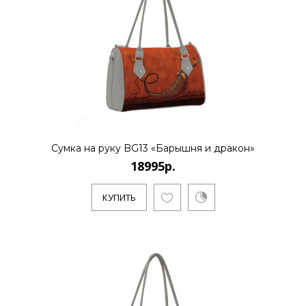
18995р.
Санкт-Петербургский художник и
бизнесмен Алексей Сергиенко работает
в направлении поп-арт и полит-ар..
Сумка на руку BG13 «Барышня и дракон»
18995р.
КУПИТЬ
КУПИТЬ
18995р.
..