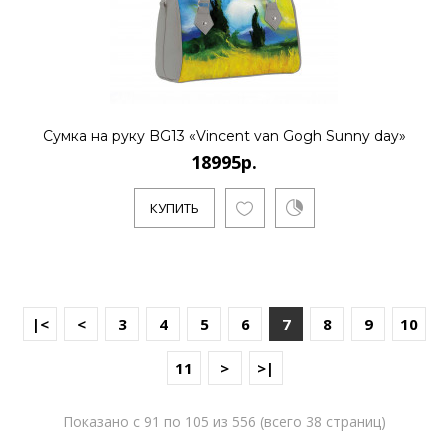
Сумка на руку BG13 «Vincent van Gogh Sunny day»
18995р.
КУПИТЬ
|<
<
3
4
5
6
7
8
9
10
11
>
>|
Показано с 91 по 105 из 556 (всего 38 страниц)