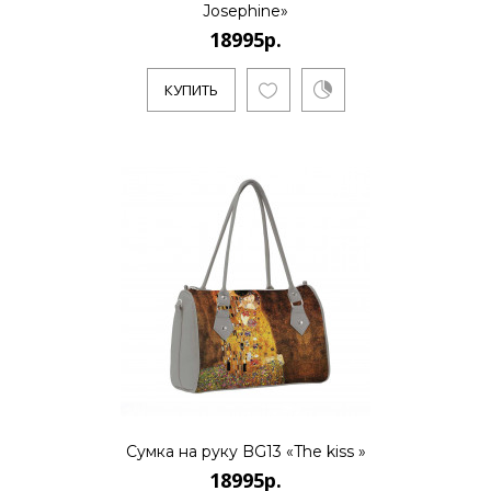
Josephine»
18995р.
КУПИТЬ
КУПИТЬ
18995р.
..
КУПИТЬ
Сумка на руку BG13 «The kiss »
18995р.