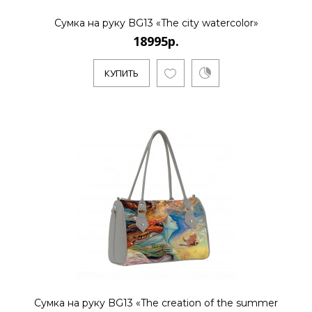
КУПИТЬ
Сумка на руку BG13 «The city watercolor»
18995р.
КУПИТЬ
18995р.
..
КУПИТЬ
18995р.
..
Сумка на руку BG13 «The creation of the summer