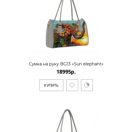
18995р.
..
Сумка на руку BG13 «Sun elephant»
КУПИТЬ
18995р.
КУПИТЬ
18995р.
..