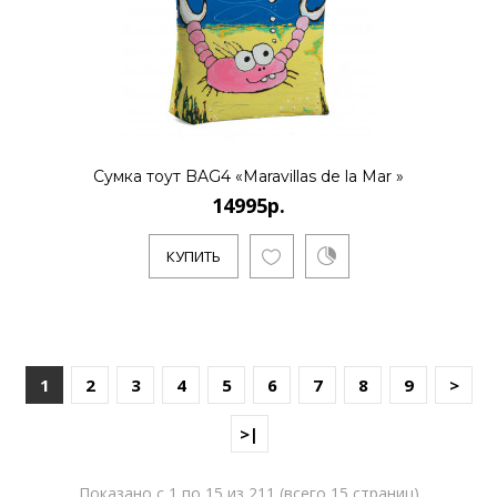
Сумка тоут BAG4 «Maravillas de la Mar »
14995р.
КУПИТЬ
1
2
3
4
5
6
7
8
9
>
>|
Показано с 1 по 15 из 211 (всего 15 страниц)