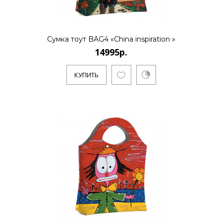
КУПИТЬ
Сумка тоут BAG4 «China inspiration »
14995р.
КУПИТЬ
14995р.
..
КУПИТЬ
14995р.