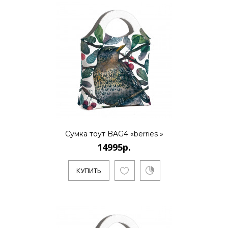
КУПИТЬ
14995р.
..
Сумка тоут BAG4 «berries »
КУПИТЬ
14995р.
КУПИТЬ
14995р.
..