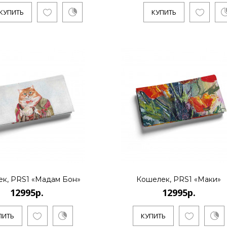
КУПИТЬ
КУПИТЬ
12995р.
..
КУПИТЬ
12995р.
к, PRS1 «Мадам Бон»
Кошелек, PRS1 «Маки»
12995р.
12995р.
..
ПИТЬ
КУПИТЬ