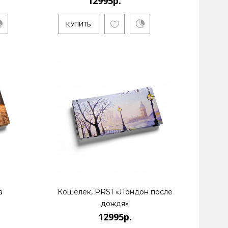
12995р.
КУПИТЬ
а
Кошелек, PRS1 «Лондон после
дождя»
12995р.