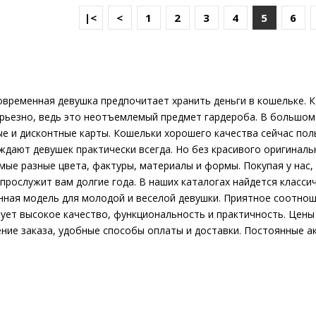
|<
<
1
2
3
4
5
6
12995р.
..
временная девушка предпочитает хранить деньги в кошельке. 
рьезно, ведь это неотъемлемый предмет гардероба. В большом
е и дисконтные карты. Кошельки хорошего качества сейчас пол
КУПИТЬ
дают девушек практически всегда. Но без красивого оригиналь
мые разные цвета, фактуры, материалы и формы. Покупая у нас
прослужит вам долгие года. В наших каталогах найдется класс
ная модель для молодой и веселой девушки. Приятное соотнош
ует высокое качество, функциональность и практичность. Цены
12995р.
ие заказа, удобные способы оплаты и доставки. Постоянные ак
..