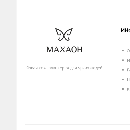
ИН
О
И
Яркая кожгалантерея для ярких людей
F
П
К