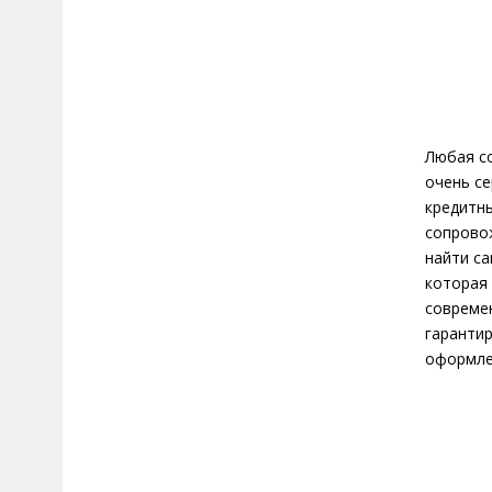
Любая со
очень се
кредитны
сопровож
найти са
которая 
современ
гарантир
оформлен