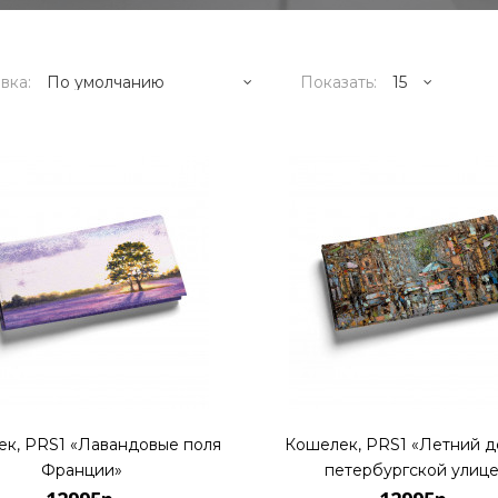
вка:
Показать:
12995р.
..
КУПИТЬ
к, PRS1 «Лавандовые поля
Кошелек, PRS1 «Летний д
12995р.
Франции»
петербургской улице