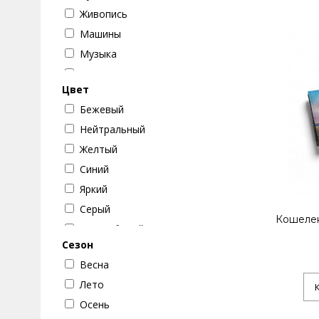
Живопись
Машины
Музыка
Животные
Цвет
Кошки
Бежевый
Абстракции
Нейтральный
Собаки
Желтый
Стиль
Синий
Цветы
Яркий
Цветок
Серый
Бабочки
Кошелек
Черно-белый
Разное
Сезон
Зеленый
Текстуры
Весна
Коричневый
Девушки
Лето
Красный
Осень
Оранжевый