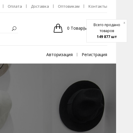
Оплата
Доставка
Оптовикам
Контакты
x
Всего продано
0
Товар(ы)
-
0р.
товаров
149 877 шт
Авторизация
Регистрация