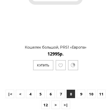
Кошелек большой, PRS1 «Европа»
12995р.
КУПИТЬ
|<
<
4
5
6
7
8
9
10
11
12
>
>|