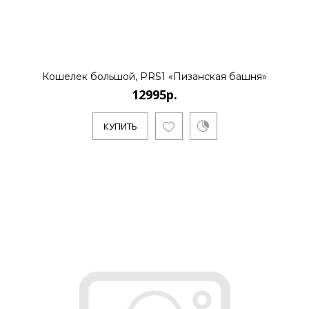
..
Кошелек большой, PRS1 «Пизанская башня»
12995р.
КУПИТЬ
КУПИТЬ
12995р.
..
КУПИТЬ