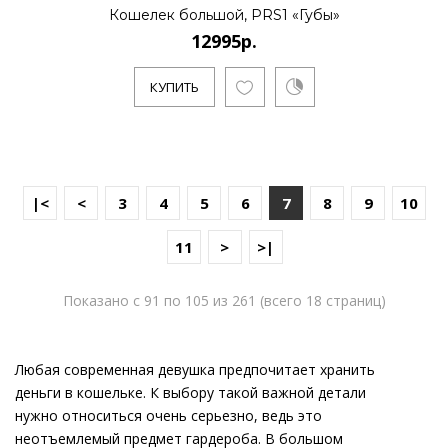
Кошелек большой, PRS1 «Губы»
12995р.
КУПИТЬ
|<
<
3
4
5
6
7
8
9
10
11
>
>|
Показано с 91 по 105 из 261 (всего 18 страниц)
Любая современная девушка предпочитает хранить
деньги в кошельке. К выбору такой важной детали
нужно относиться очень серьезно, ведь это
неотъемлемый предмет гардероба. В большом