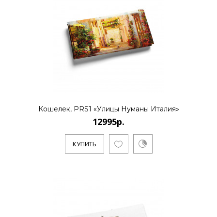
Художник Зинаида Чернышова
выпускница МГТУ им. А. Н. Косыгина,
Факультет Прикладного Искусства. Учас..
КУПИТЬ
Кошелек, PRS1 «Улицы Нуманы Италия»
12995р.
12995р.
КУПИТЬ
Художник Пловецкая Татьяна закончила
художественную школу им. Бузовкина,
где получила азы живописи.Л..
КУПИТЬ