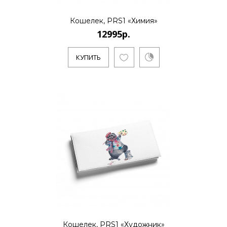
..
Кошелек, PRS1 «Химия»
12995р.
КУПИТЬ
КУПИТЬ
12995р.
..
КУПИТЬ
12995р.
Кошелек, PRS1 «Художник»