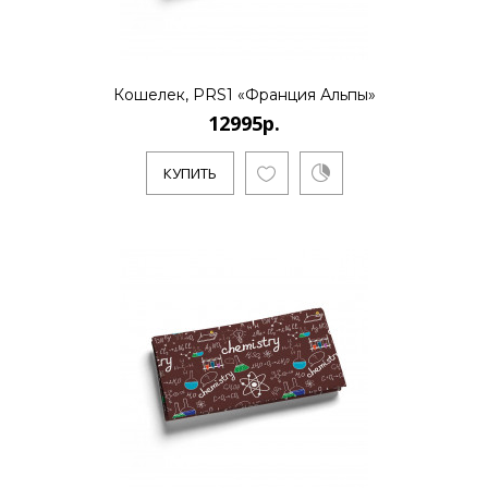
КУПИТЬ
Кошелек, PRS1 «Франция Альпы»
12995р.
12995р.
КУПИТЬ
Художник Пловецкая Татьяна закончила
художественную школу им. Бузовкина,
где получила азы живописи.Л..
КУПИТЬ
12995р.