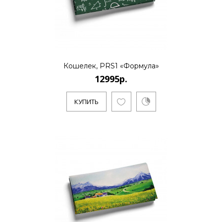
КУПИТЬ
12995р.
Кошелек, PRS1 «Формула»
..
12995р.
КУПИТЬ
КУПИТЬ
12995р.
Художник Пловецкая Татьяна закончила
художественную школу им. Бузовкина,
где получила азы живописи.Л..