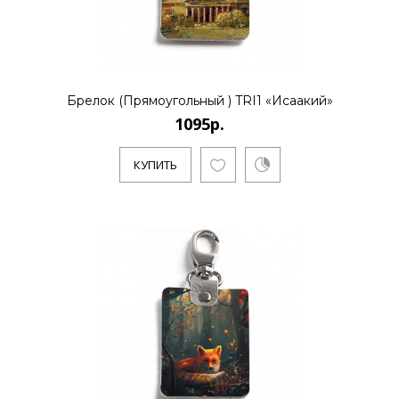
..
КУПИТЬ
Брелок (Прямоугольный ) TRI1 «Исаакий»
1095р.
КУПИТЬ
1095р.
..
КУПИТЬ
1095р.