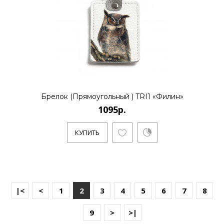
Брелок (Прямоугольный ) TRI1 «Филин»
1095р.
КУПИТЬ
|<
<
1
2
3
4
5
6
7
8
9
>
>|