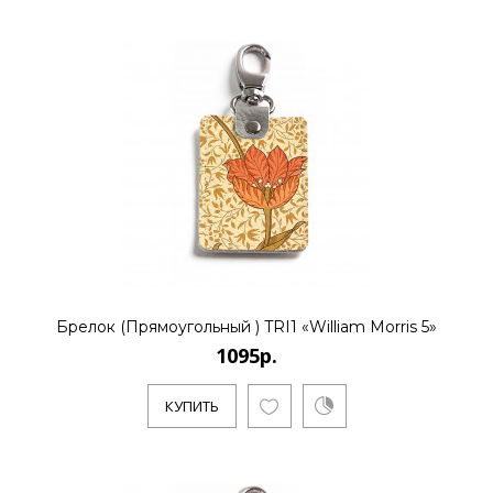
КУПИТЬ
1095р.
..
Брелок (Прямоугольный ) TRI1 «William Morris 5»
КУПИТЬ
1095р.
КУПИТЬ
1095р.