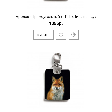
..
Брелок (Прямоугольный ) TRI1 «Лиса в лесу»
1095р.
КУПИТЬ
КУПИТЬ
1095р.
Художник Пловецкая Татьяна закончила
художественную школу им. Бузовкина,
где получила азы живописи.Л..
КУПИТЬ