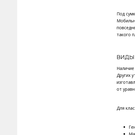
Под сумк
Мобильн
повседне
такого п
ВИДЫ
Наличие
Других у
изготавл
от уравн
Для клас
Ге
Ма