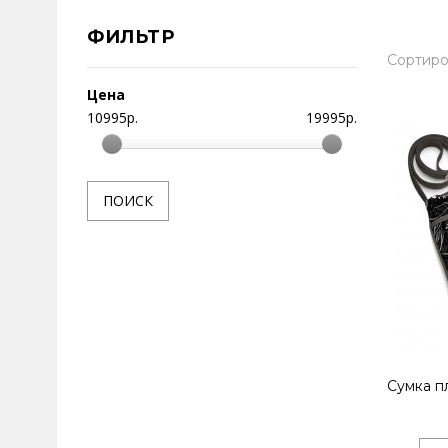
ФИЛЬТР
Сортиро
Цена
10995
р.
19995
р.
ПОИСК
Сумка п