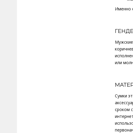
Именно о
ГЕНД
Мужские
коричне
исполнен
или молн
МАТЕ
Сумки эт
аксессу
сроком с
интерне
использо
первона