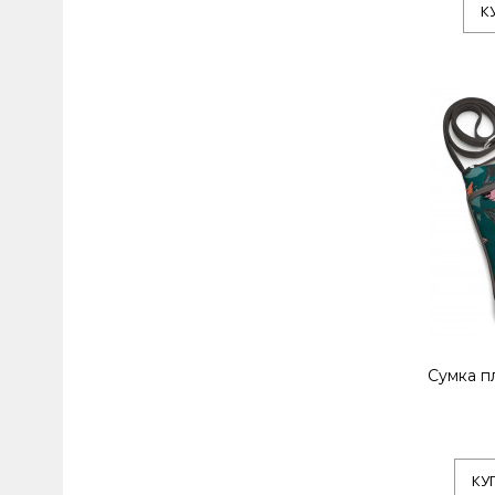
К
Сумка п
КУ