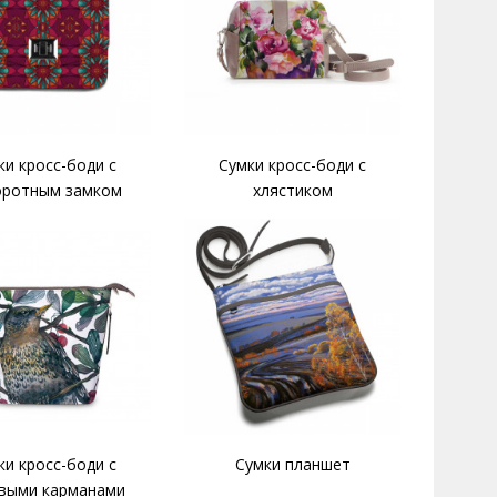
ки кросс-боди с
Сумки кросс-боди с
оротным замком
хлястиком
ки кросс-боди с
Сумки планшет
выми карманами