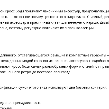
КУПИТЬ
ой кросс боди понимают лаконичный аксессуар, предполагающий н
ость — основное преимущество этого вида сумок. Съемный, ре
вный аксессуар в практичный клатч для вечернего наряда. Диз
лана, поэтому регулярно включают их в свои коллекции.
11995р.
..
 длинного, отстегивающегося ремешка и компактные габариты —
твержденных модой канонов исполнения аксессуаров подобного
ивают кросс боди самых разнообразных форм и стилей: от прав
КУПИТЬ
овешенного ретро до пестрого авангарда.
сификации сумок этого вида используют два базовых критерия:
ндерная принадлежность
териал