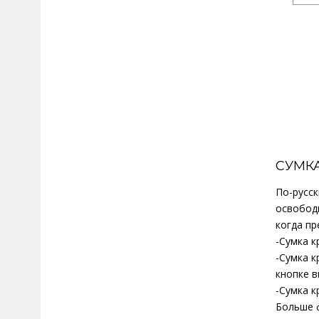
СУМК
По-русск
освободи
когда пр
-Сумка к
-Сумка к
кнопке 
-Сумка к
Больше ф