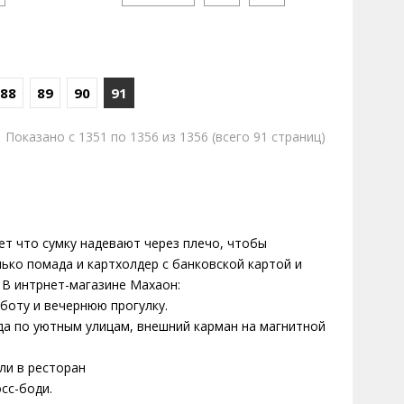
88
89
90
91
Показано с 1351 по 1356 из 1356 (всего 91 страниц)
ет что сумку надевают через плечо, чтобы
лько помада и картхолдер с банковской картой и
 В интрнет-магазине Махаон:
боту и вечернюю прогулку.
да по уютным улицам, внешний карман на магнитной
ли в ресторан
сс-боди.