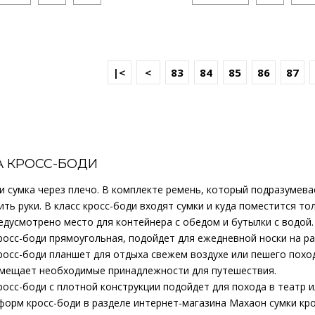
11995р.
|<
<
83
84
85
86
87
..
КУПИТЬ
А КРОСС-БОДИ
и сумка через плечо. В комплекте ремень, который подразумева
ть руки. В класс кросс-боди входят сумки и куда поместится то
11995р.
едусмотрено место для контейнера с обедом и бутылки с водой.
росс-боди прямоугольная, подойдет для ежедневной носки на ра
росс-боди планшет для отдыха свежем воздухе или пешего похо
..
вмещает необходимые принадлежности для путешествия.
росс-боди с плотной конструкции подойдет для похода в театр и
орм кросс-боди в разделе интернет-магазина Махаон сумки кро