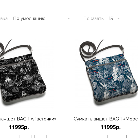
вка:
Показать:
11995р.
..
КУПИТЬ
ланшет BAG 1 «Ласточки»
Сумка планшет BAG 1 «Морс
11995р.
11995р.
11995р.