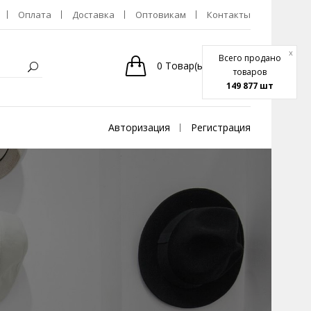
Оплата
Доставка
Оптовикам
Контакты
x
Всего продано
0
Товар(ы)
-
0р.
товаров
149 877 шт
Авторизация
Регистрация