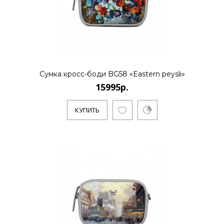
..
КУПИТЬ
Сумка кросс-боди BG58 «Eastern peysli»
15995р.
15995р.
КУПИТЬ
..
КУПИТЬ
15995р.