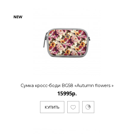
NEW
КУПИТЬ
15995р.
..
Сумка кросс-боди BG58 «Autumn flowers »
КУПИТЬ
15995р.
КУПИТЬ
15995р.
..