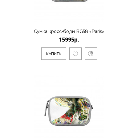
..
КУПИТЬ
Сумка кросс-боди BG58 «Paris»
15995р.
КУПИТЬ
15995р.
..
КУПИТЬ
15995р.