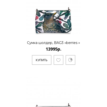
13995р.
..
Сумка шолдер, BAG3 «berries »
13995р.
КУПИТЬ
КУПИТЬ
13995р.
..