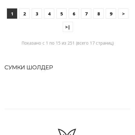
1
2
3
4
5
6
7
8
9
>
>|
Показано с 1 по 15 из 251 (всего 17 страниц)
СУМКИ ШОЛДЕР