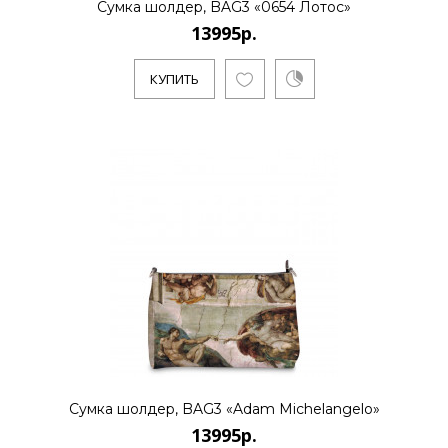
Сумка шолдер, BAG3 «0654 Лотос»
13995р.
13995р.
КУПИТЬ
..
КУПИТЬ
13995р.
..
Сумка шолдер, BAG3 «Adam Michelangelo»
КУПИТЬ
13995р.