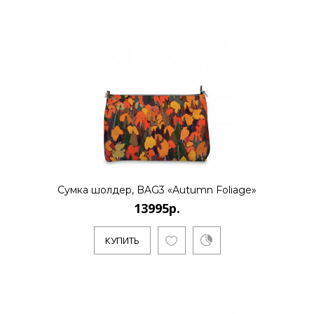
13995р.
..
КУПИТЬ
Сумка шолдер, BAG3 «Autumn Foliage»
13995р.
13995р.
КУПИТЬ
..
КУПИТЬ