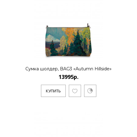
13995р.
..
КУПИТЬ
Сумка шолдер, BAG3 «Autumn Hillside»
13995р.
КУПИТЬ
13995р.
..
КУПИТЬ