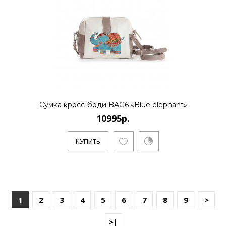
Сумка кросс-боди BAG6 «Blue elephant»
10995р.
КУПИТЬ
1
2
3
4
5
6
7
8
9
>
>|