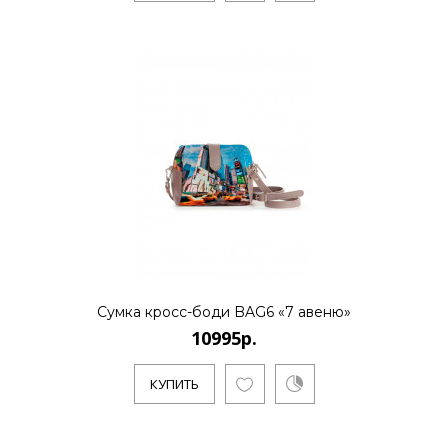
..
КУПИТЬ
10995р.
..
Сумка кросс-боди BAG6 «7 авеню»
КУПИТЬ
10995р.
КУПИТЬ
10995р.