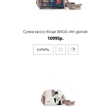
..
КУПИТЬ
Сумка кросс-боди BAG6 «Art gorod»
10995р.
КУПИТЬ
10995р.
..
КУПИТЬ
10995р.