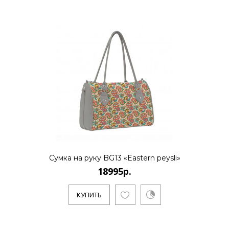
18995р.
..
КУПИТЬ
18995р.
Сумка на руку BG13 «Eastern peysli»
18995р.
..
КУПИТЬ
КУПИТЬ