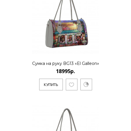
18995р.
..
Сумка на руку BG13 «El Galleon»
КУПИТЬ
18995р.
КУПИТЬ
18995р.
..