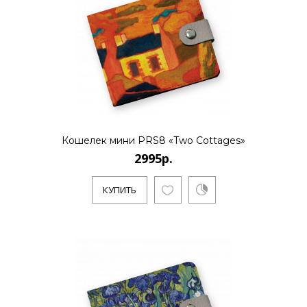
2995р.
..
КУПИТЬ
Кошелек мини PRS8 «Two Cottages»
2995р.
КУПИТЬ
2995р.
..
КУПИТЬ