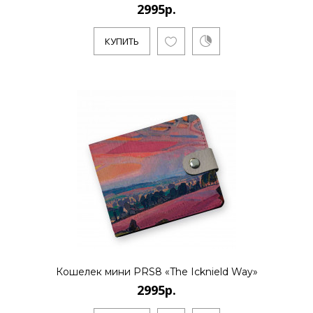
2995р.
2995р.
КУПИТЬ
..
КУПИТЬ
2995р.
..
Кошелек мини PRS8 «The Icknield Way»
КУПИТЬ
2995р.