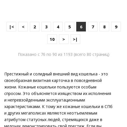
|<
<
2
3
4
5
6
7
8
9
10
>
>|
Показано с 76 по 90 из 1193 (всего 80 страниц)
Престижный и солидный внешний вид кошелька - это
своеобразная визитная карточка в повседневной
жизни. Кожаные кошельки пользуются особым
спросом. Это объясняется изяществом их исполнения
и непревзойденными эксплуатационными
характеристиками. К тому же кожаные кошельки в СПб
и других мегаполисах являются неотъемлемым
атрибутом статусных людей, стремящихся даже в
мелочах демонстрировать свой престиж. Если вы