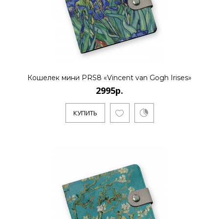
2995р.
..
Кошелек мини PRS8 «Vincent van Gogh Irises»
2995р.
КУПИТЬ
КУПИТЬ
2995р.
Художник Пловецкая Татьяна закончила
художественную школу им. Бузовкина,
где получила азы живописи.Л..