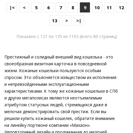
|<
<
5
6
7
8
9
10
11
12
13
>
>|
Показано с 121 по 135 из 1193 (всего 80 страниц)
Престижный и солидный внешний вид кошелька - это
своеобразная визитная карточка в повседневной
жизни. Кожаные кошельки пользуются особым
спросом. Это объясняется изяществом их исполнения
и непревзойденными эксплуатационными
характеристиками. К тому же кожаные кошельки в СПб
и других мегаполисах являются неотъемлемым
атрибутом статусных людей, стремящихся даже в
мелочах демонстрировать свой престиж. Если вы
решили купить кожаный кошелек, обратите внимание
на линейку портмоне компании «Махаон».
Неповторимый дизайн и продуманная до мелочей