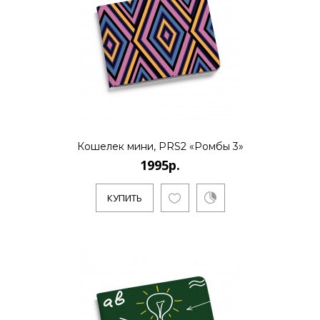
12995р.
..
КУПИТЬ
Кошелек мини, PRS2 «Ромбы 3»
1995р.
КУПИТЬ
12995р.
..
КУПИТЬ