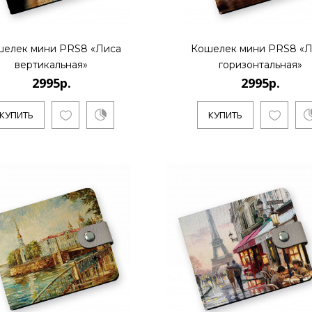
2995р.
шелек мини PRS8 «Лиса
Кошелек мини PRS8 «Л
вертикальная»
горизонтальная»
..
2995р.
2995р.
КУПИТЬ
КУПИТЬ
КУПИТЬ
2995р.
..