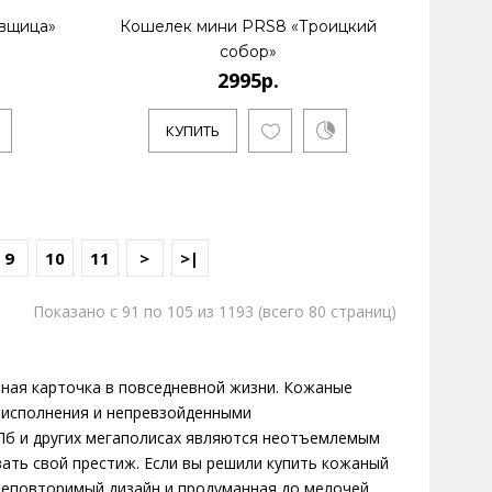
вщица»
Кошелек мини PRS8 «Троицкий
собор»
2995р.
КУПИТЬ
9
10
11
>
>|
Показано с 91 по 105 из 1193 (всего 80 страниц)
тная карточка в повседневной жизни. Кожаные
 исполнения и непревзойденными
Пб и других мегаполисах являются неотъемлемым
ать свой престиж. Если вы решили купить кожаный
Неповторимый дизайн и продуманная до мелочей