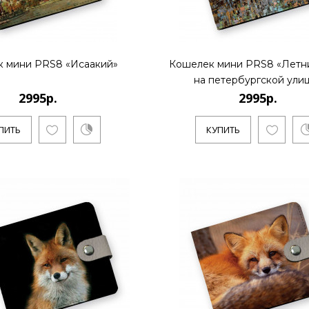
..
 мини PRS8 «Исаакий»
Кошелек мини PRS8 «Летн
КУПИТЬ
на петербургской ули
2995р.
2995р.
ПИТЬ
КУПИТЬ
2995р.
..
КУПИТЬ