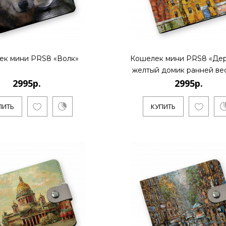
КУПИТЬ
ек мини PRS8 «Волк»
Кошелек мини PRS8 «Дер
2995р.
желтый домик ранней ве
2995р.
2995р.
..
ПИТЬ
КУПИТЬ
КУПИТЬ
2995р.