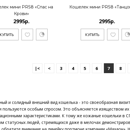
..
лек мини PRS8 «Спас на
Кошелек мини PRS8 «Танцо
Крови»
2995р.
2995р.
КУПИТЬ
КУПИТЬ
КУПИТЬ
2995р.
|<
<
3
4
5
6
7
8
..
ый и солидный внешний вид кошелька - это своеобразная визи
КУПИТЬ
и пользуются особым спросом. Это объясняется изяществом их
тационными характеристиками. К тому же кожаные кошельки в С
ом статусных людей, стремящихся даже в мелочах демонстриров
, обратите внимание на линейку портмоне компании «Махаон». 