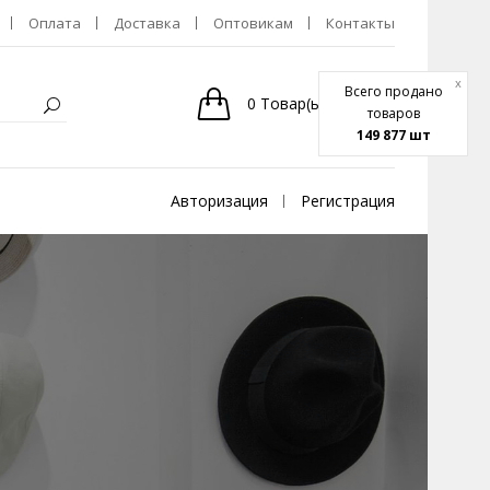
Оплата
Доставка
Оптовикам
Контакты
x
Всего продано
0
Товар(ы)
-
0р.
товаров
149 877 шт
Авторизация
Регистрация