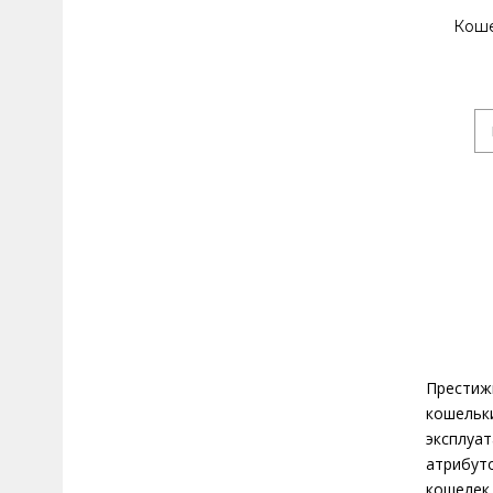
Коше
Престижн
кошельк
эксплуа
атрибут
кошелек