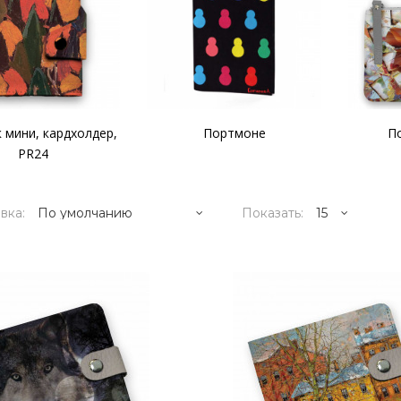
 мини, кардхолдер,
Портмоне
П
PR24
вка:
Показать:
2995р.
..