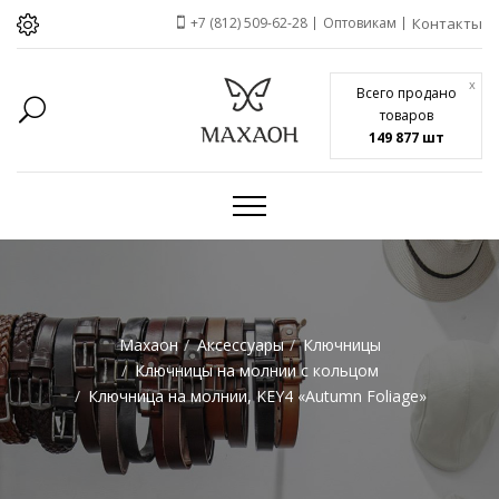
+7 (812) 509-62-28
Оптовикам
Контакты
x
Всего продано
товаров
149 877 шт
Махаон
Аксессуары
Ключницы
Ключницы на молнии c кольцом
Ключница на молнии, KEY4 «Autumn Foliage»