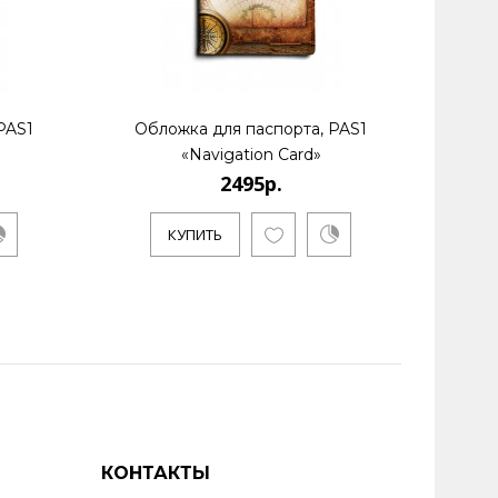
PAS1
Обложка для паспорта, PAS1
Обл
«Navigation Card»
2495р.
КУПИТЬ
КОНТАКТЫ