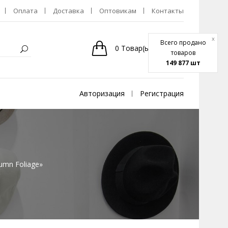
Оплата
Доставка
Оптовикам
Контакты
x
Всего продано
0
Товар(ы)
-
0р.
товаров
149 877 шт
Авторизация
Регистрация
umn Foliage»