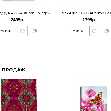
дер, PR22 «Autumn Foliage»
Ключница KEY1 «Autumn Fol
2495р.
1795р.
КУПИТЬ
КУПИТЬ
 ПРОДАЖ