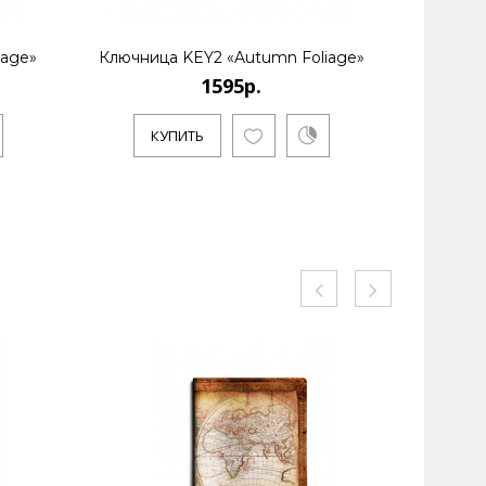
iage»
Ключница KEY2 «Autumn Foliage»
Ключни
1595р.
КУПИТЬ
К