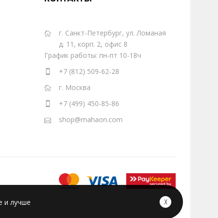
г. Санкт-Петербург, ул. Ломаная
д. 11, корп. 2, офис 8
График работы: пн-пт 10-18ч
+7 (812) 509-62-28
г. Москва
+7 (499) 450-85-86
shop@mahaon.com
е и лучше
╳