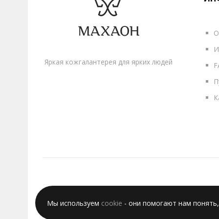
О
И
Яркая кожгалантерея для ярких людей
F
П
К
Мы используем
cookie
- они помогают нам понять,