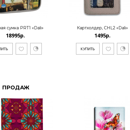
ая сумка PRT1 «Dali»
Картхолдер, CHL2 «Dali»
18995р.
1495р.
ПИТЬ
КУПИТЬ
 ПРОДАЖ