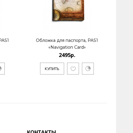
PAS1
Обложка для паспорта, PAS1
Обл
«Navigation Card»
2495р.
КУПИТЬ
КОНТАКТЫ