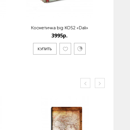
Косметичка big KOS2 «Dali»
Р
3995р.
КУПИТЬ
КУ