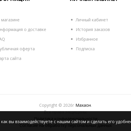
 магазине
Личный кабинет
нформация о доставке
История заказов
AQ
Избранное
убличная оферта
Подписка
арта сайта
Copyright © 2026г
Махаон
.
Все права защищены.
Политика конфиденциальности
 как вы взаимодействуете с нашим сайтом и сделать его удобне
Согласие на обработку персональных данных