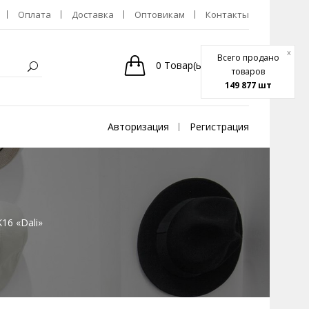
Оплата
Доставка
Оптовикам
Контакты
x
Всего продано
0
Товар(ы)
-
0р.
товаров
149 877 шт
Авторизация
Регистрация
16 «Dali»