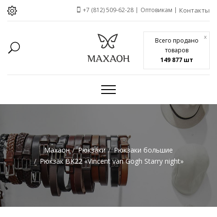
+7 (812) 509-62-28
Оптовикам
Контакты
x
Всего продано
товаров
149 877 шт
Махаон
Рюкзаки
Рюкзаки большие
Рюкзак BK22 «Vincent van Gogh Starry night»