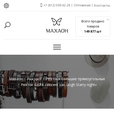
+7 (812) 509-62-28
Оптовикам
Контакты
x
Всего продано
товаров
149 877 шт
Махаон
Рюкзаки
Рюкзаки большие прямоугольные
Рюкзак BKP4 «Vincent van Gogh Starry night»