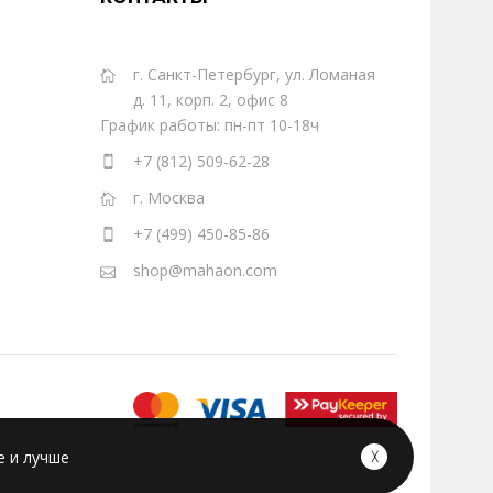
г. Санкт-Петербург, ул. Ломаная
д. 11, корп. 2, офис 8
График работы: пн-пт 10-18ч
+7 (812) 509-62-28
г. Москва
+7 (499) 450-85-86
shop@mahaon.com
е и лучше
╳