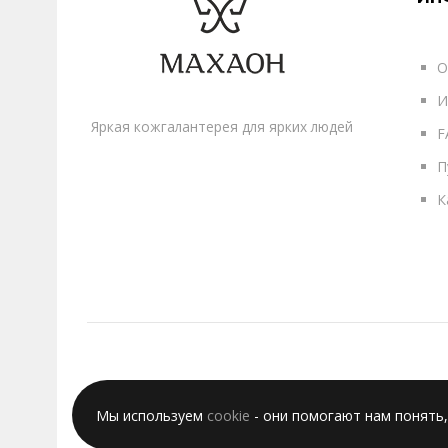
О
И
Яркая кожгалантерея для ярких людей
F
П
К
Мы используем
cookie
- они помогают нам понять,