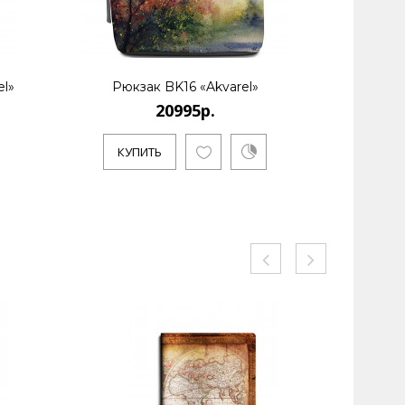
el»
Рюкзак BK16 «Akvarel»
Рюк
20995р.
КУПИТЬ
КУ