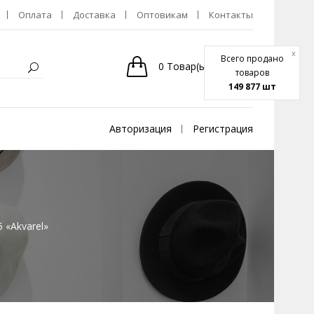
Оплата
Доставка
Оптовикам
Контакты
x
Всего продано
0
Товар(ы)
-
0р.
товаров
149 877 шт
Авторизация
Регистрация
 «Akvarel»