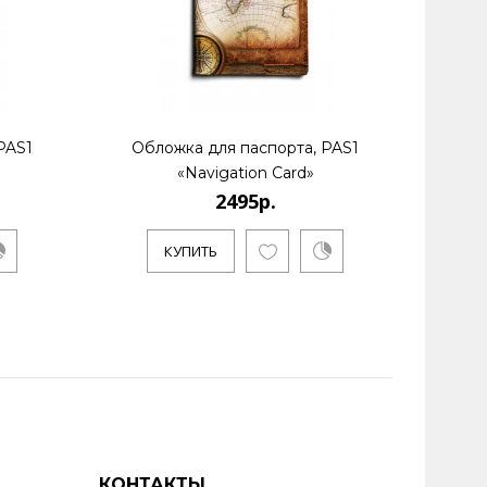
PAS1
Обложка для паспорта, PAS1
Обл
«Navigation Card»
2495р.
КУПИТЬ
КОНТАКТЫ