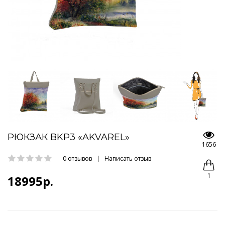
РЮКЗАК BKP3 «AKVAREL»
1656
0 отзывов
|
Написать отзыв
1
18995р.