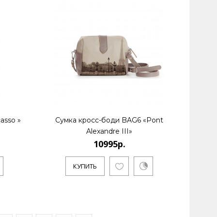
asso »
Сумка кросс-боди BAG6 «Pont
Alexandre III»
10995р.
КУПИТЬ