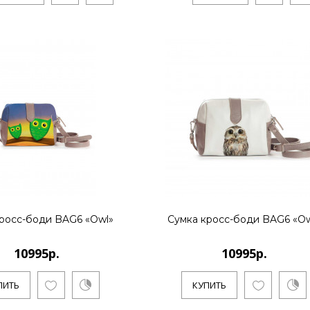
10995р.
..
КУПИТЬ
10995р.
росс-боди BAG6 «Owl»
Сумка кросс-боди BAG6 «Ow
10995р.
10995р.
..
ПИТЬ
КУПИТЬ