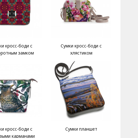
ки кросс-боди с
Сумки кросс-боди с
оротным замком
хлястиком
ки кросс-боди с
Сумки планшет
выми карманами