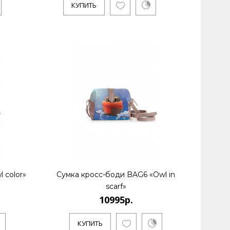
КУПИТЬ
 color»
Сумка кросс-боди BAG6 «Owl in
scarf»
10995р.
КУПИТЬ