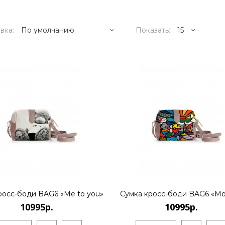
вка:
Показать:
10995р.
..
КУПИТЬ
росс-боди BAG6 «Me to you»
Сумка кросс-боди BAG6 «Mo
10995р.
10995р.
10995р.