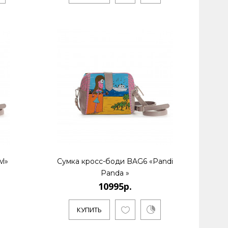
l»
Сумка кросс-боди BAG6 «Pandi
Panda »
10995р.
КУПИТЬ