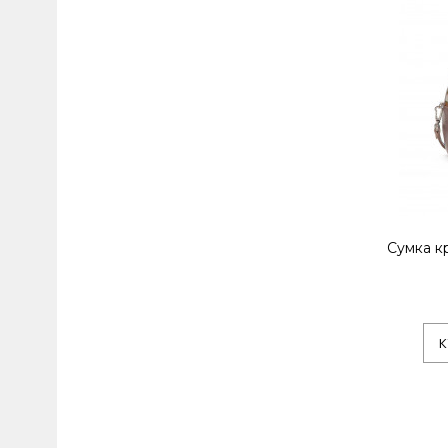
Сумка к
К