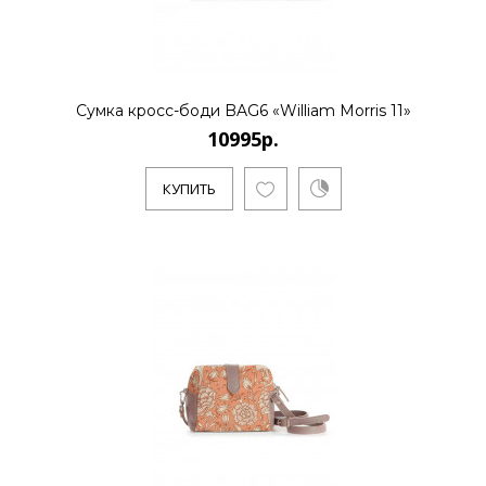
..
Сумка кросс-боди BAG6 «William Morris 11»
10995р.
КУПИТЬ
КУПИТЬ
10995р.
..
КУПИТЬ