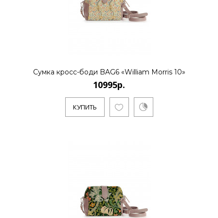
..
КУПИТЬ
Сумка кросс-боди BAG6 «William Morris 10»
10995р.
10995р.
КУПИТЬ
..
КУПИТЬ
10995р.