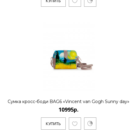
КУПИТЬ
..
КУПИТЬ
10995р.
..
КУПИТЬ
Сумка кросс-боди BAG6 «Vincent van Gogh Sunny day»
10995р.
10995р.
КУПИТЬ