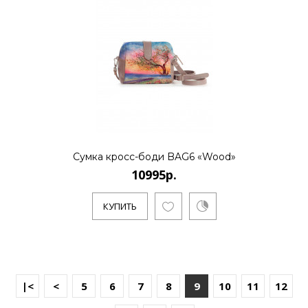
Сумка кросс-боди BAG6 «Wood»
10995р.
КУПИТЬ
|<
<
5
6
7
8
9
10
11
12