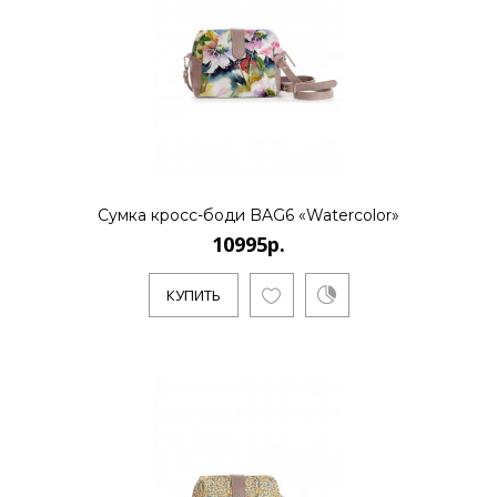
..
КУПИТЬ
10995р.
Сумка кросс-боди BAG6 «Watercolor»
10995р.
..
КУПИТЬ
КУПИТЬ
10995р.