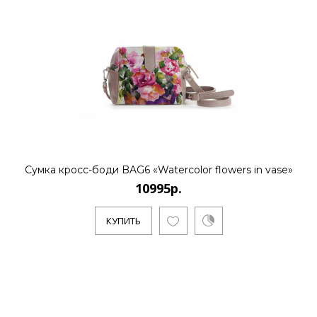
..
КУПИТЬ
10995р.
Сумка кросс-боди BAG6 «Watercolor flowers in vase»
..
10995р.
КУПИТЬ
КУПИТЬ
10995р.