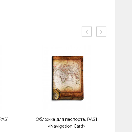
PAS1
Обложка для паспорта, PAS1
Обл
«Navigation Card»