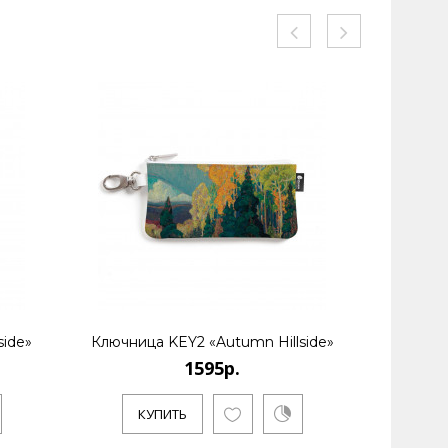
side»
Ключница KEY2 «Autumn Hillside»
Ключниц
1595р.
КУПИТЬ
К