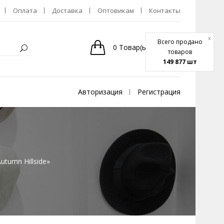
Оплата
Доставка
Оптовикам
Контакты
x
Всего продано
0
Товар(ы)
-
0р.
товаров
149 877 шт
Авторизация
Регистрация
tumn Hillside»