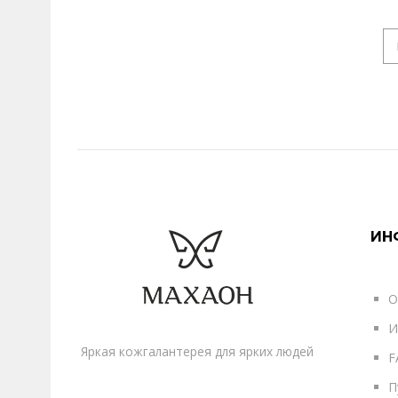
ИН
О
И
Яркая кожгалантерея для ярких людей
F
П