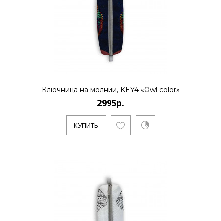
2995р.
..
Ключница на молнии, KEY4 «Owl color»
КУПИТЬ
2995р.
КУПИТЬ
2995р.
..
КУПИТЬ