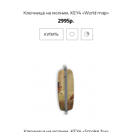
Ключница на молнии, KEY4 «World map»
2995р.
2995р.
КУПИТЬ
..
КУПИТЬ
2995р.
..
КУПИТЬ
Ключница на молнии, KEY4 «Smoke fox»