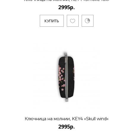
2995р.
КУПИТЬ
2995р.
..
КУПИТЬ
2995р.
..
Ключница на молнии, KEY4 «Skull wind»
2995р.