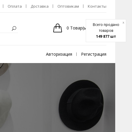
Оплата
Доставка
Оптовикам
Контакты
x
Всего продано
0
Товар(ы)
-
0р.
товаров
149 877 шт
Авторизация
Регистрация