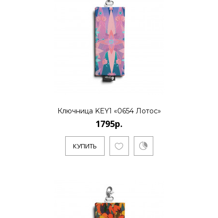
1795р.
..
КУПИТЬ
Ключница KEY1 «0654 Лотос»
1795р.
1795р.
КУПИТЬ
..
КУПИТЬ