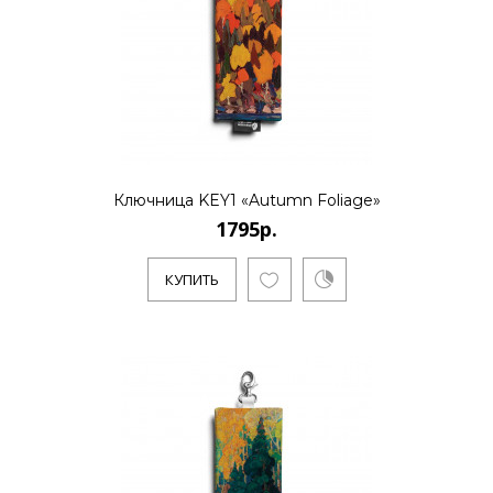
1795р.
..
Ключница KEY1 «Autumn Foliage»
КУПИТЬ
1795р.
КУПИТЬ
1795р.
..
КУПИТЬ