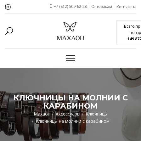
+7 (812) 509-62-28
Оптовикам
Контакты
Всего п
това
149 87
КЛЮЧНИЦЫ НА МОЛНИИ С
КАРАБИНОМ
Махаон
Аксессуары
Ключницы
Ключницы на молнии с карабином