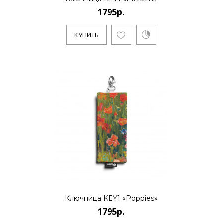
1795р.
КУПИТЬ
1795р.
..
КУПИТЬ
1795р.
..
Ключница KEY1 «Poppies»
1795р.