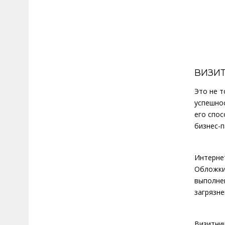
ВИЗИ
Это не т
успешно
его спо
бизнес-п
Интернет
Обложки
выполне
загрязне
Визитни