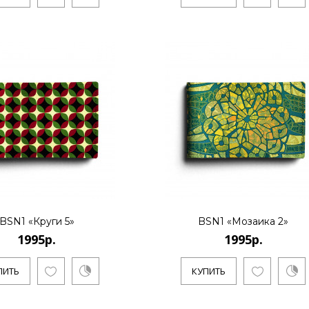
..
КУПИТЬ
1995р.
Evgeniya Naumova - молодой ро
Основноенаправление - созд..
BSN1 «Круги 5»
BSN1 «Мозаика 2»
1995р.
1995р.
КУПИТЬ
ПИТЬ
КУПИТЬ