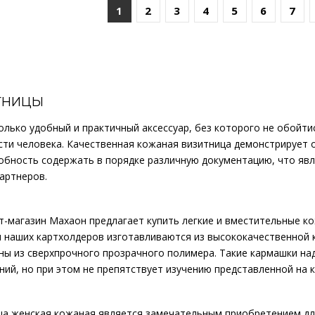
1
2
3
4
5
6
7
1995р.
ТНИЦЫ
олько удобный и практичный аксессуар, без которого не обойти
..
сти человека. Качественная кожаная визитница демонстрирует 
собность содержать в порядке различную документацию, что яв
артнеров.
КУПИТЬ
-магазин Махаон предлагает купить легкие и вместительные ко
 наших картхолдеров изготавливаются из высококачественной 
ны из сверхпрочного прозрачного полимера. Такие кармашки н
ний, но при этом не препятствует изучению представленной на 
1995р.
ца женская кожаная является замечательным приобретением для