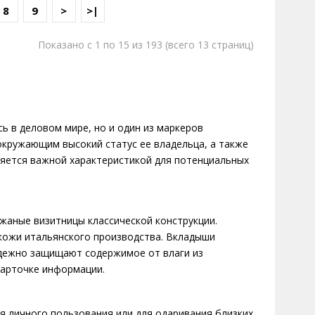
8
9
>
>|
Показано с 1 по 15 из 193 (всего 13 страниц)
сь в деловом мире, но и один из маркеров
окружающим высокий статус ее владельца, а также
ляется важной характеристикой для потенциальных
жаные визитницы классической конструкции.
кожи итальянского производства. Вкладыши
адежно защищают содержимое от влаги из
карточке информации.
 личного пользования или для одаривания близких