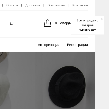
Оплата
Доставка
Оптовикам
Контакты
x
Всего продано
0
Товар(ы)
-
0р.
товаров
149 877 шт
Авторизация
Регистрация