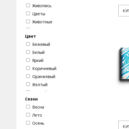
Живопись
КУ
Цветы
Животные
Кошки
Цвет
Настроение
Бежевый
Стиль
Белый
Текстуры
Яркий
Машины
Коричневый
Музыка
Оранжевый
Разное
Желтый
Девушки
Черный
Цветок
Сезон
Серый
Абстракции
Весна
Черно-белый
Собаки
Лето
Нейтральный
Осень
Зеленый
КУ