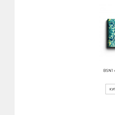
BSN1 
КУ