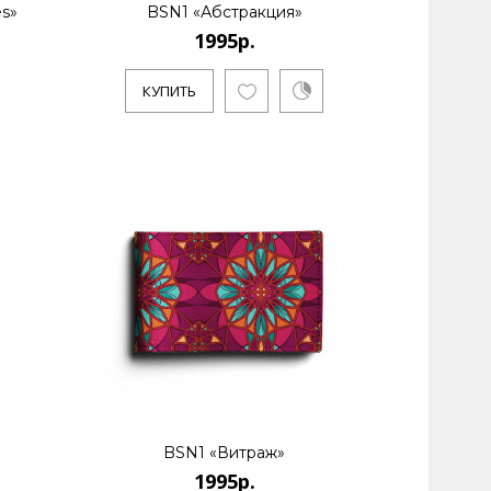
es»
BSN1 «Абстракция»
1995р.
КУПИТЬ
BSN1 «Витраж»
1995р.