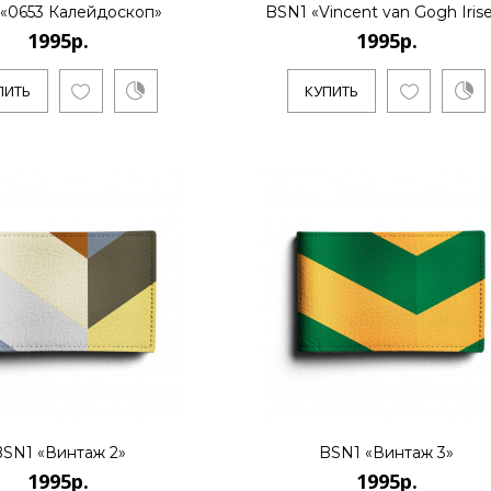
«0653 Калейдоскоп»
BSN1 «Vincent van Gogh Iris
1995р.
1995р.
1995р.
ПИТЬ
КУПИТЬ
..
КУПИТЬ
1995р.
..
SN1 «Винтаж 2»
BSN1 «Винтаж 3»
1995р.
1995р.
КУПИТЬ