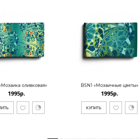
1995р.
Evgeniya Naumova - молодой ро
Основноенаправление - созд..
КУПИТЬ
«Мозаика оливковая»
BSN1 «Мозаичные цветы»
1995р.
1995р.
1995р.
ПИТЬ
КУПИТЬ
..
КУПИТЬ