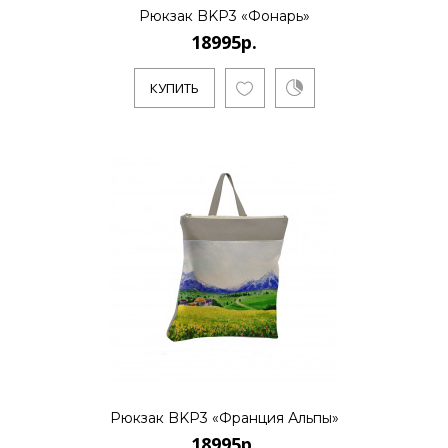
КУПИТЬ
Рюкзак BKP3 «Фонарь»
18995р.
КУПИТЬ
18995р.
Санкт-Петербургский художник и
бизнесмен Алексей Сергиенко работает
в направлении поп-арт и полит-ар..
КУПИТЬ
18995р.
Рюкзак BKP3 «Франция Альпы»
..
18995р.