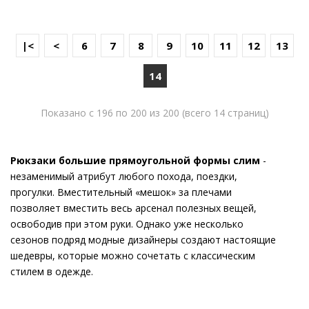
|<
<
6
7
8
9
10
11
12
13
14
Показано с 196 по 200 из 200 (всего 14 страниц)
Рюкзаки большие прямоугольной формы слим
-
незаменимый атрибут любого похода, поездки,
прогулки. Вместительный «мешок» за плечами
позволяет вместить весь арсенал полезных вещей,
освободив при этом руки. Однако уже несколько
сезонов подряд модные дизайнеры создают настоящие
шедевры, которые можно сочетать с классическим
стилем в одежде.