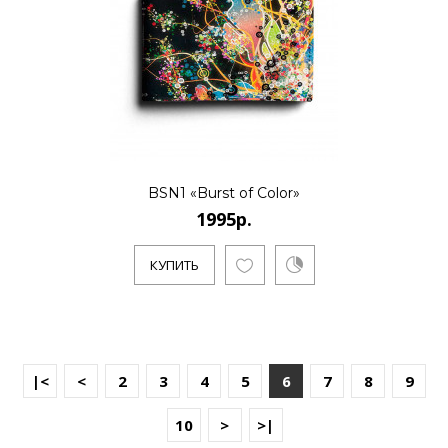
BSN1 «Burst of Color»
1995р.
КУПИТЬ
|<
<
2
3
4
5
6
7
8
9
10
>
>|