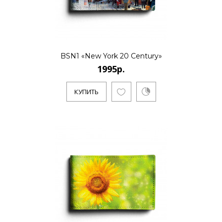
..
КУПИТЬ
BSN1 «New York 20 Century»
1995р.
КУПИТЬ
1995р.
..
КУПИТЬ
1995р.